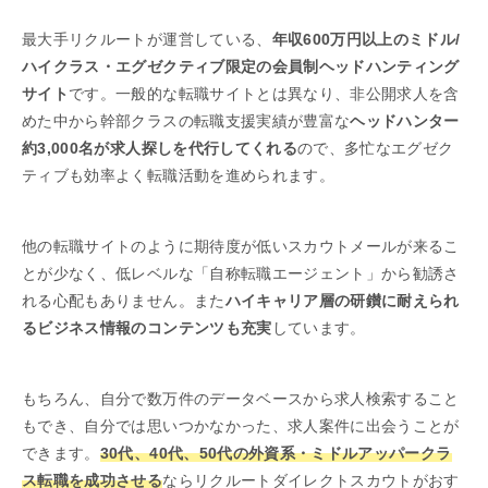
最大手リクルートが運営している、
年収600万円以上のミドル/
ハイクラス・エグゼクティブ限定の会員制ヘッドハンティング
サイト
です。一般的な転職サイトとは異なり、非公開求人を含
めた中から幹部クラスの転職支援実績が豊富な
ヘッドハンター
約3,000名が求人探しを代行してくれる
ので、多忙なエグゼク
ティブも効率よく転職活動を進められます。
他の転職サイトのように期待度が低いスカウトメールが来るこ
とが少なく、低レベルな「自称転職エージェント」から勧誘さ
れる心配もありません。また
ハイキャリア層の研鑚に耐えられ
るビジネス情報のコンテンツも充実
しています。
もちろん、自分で数万件のデータベースから求人検索すること
もでき、自分では思いつかなかった、求人案件に出会うことが
できます。
30代、40代、50代の外資系・ミドルアッパークラ
ス転職を成功させる
ならリクルートダイレクトスカウトがおす