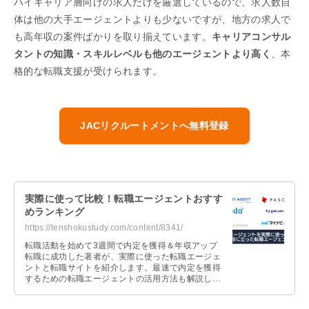
ハイキャリア層向けの求人だけを厳選しているので、求人数自
体は他の大手エージェントよりも少ないですが、地方の求人で
も高年収の案件ばかりを取り揃えています。
キャリアコンサル
タントの知識・スキルレベルも他のエージェントより高く
、本
格的な転職支援が受けられます。
JACリクルートメントへ無料登録
実際に使って比較！転職エージェントおすす
めランキング
https://tenshokustudy.com/content/8341/
転職活動を始めて3週間で内定を獲得＆年収アップ
転職に成功した著者が、実際に使った転職エージェ
ントと転職サイトを紹介します。最速で内定を獲得
するための転職エージェントの活用方法も解説しま
すので、これから転職活動を始める人は参考にして
ください。