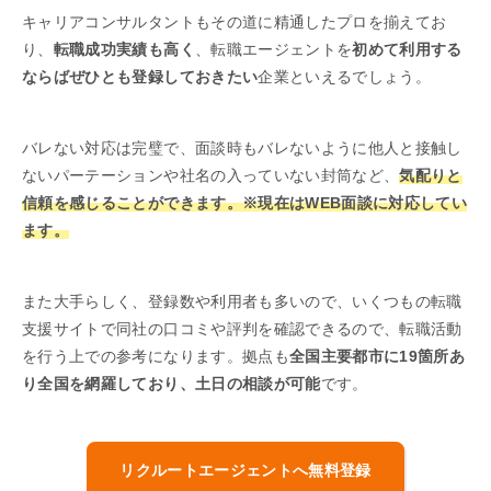
キャリアコンサルタントもその道に精通したプロを揃えてお
り、
転職成功実績も高く
、転職エージェントを
初めて利用する
ならばぜひとも登録しておきたい
企業といえるでしょう。
バレない対応は完璧で、面談時もバレないように他人と接触し
ないパーテーションや社名の入っていない封筒など、
気配りと
信頼を感じることができます。※現在はWEB面談に対応してい
ます。
また大手らしく、登録数や利用者も多いので、いくつもの転職
支援サイトで同社の口コミや評判を確認できるので、転職活動
を行う上での参考になります。拠点も
全国主要都市に19箇所あ
り全国を網羅しており、土日の相談が可能
です。
リクルートエージェントへ無料登録