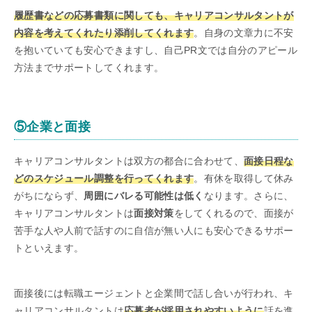
履歴書などの応募書類に関しても、キャリアコンサルタントが
内容を考えてくれたり添削してくれます
。自身の文章力に不安
を抱いていても安心できますし、自己PR文では自分のアピール
方法までサポートしてくれます。
⑤企業と面接
キャリアコンサルタントは双方の都合に合わせて、
面接日程な
どのスケジュール調整を行ってくれます
。有休を取得して休み
がちにならず、
周囲にバレる可能性は低く
なります。さらに、
キャリアコンサルタントは
面接対策
をしてくれるので、面接が
苦手な人や人前で話すのに自信が無い人にも安心できるサポー
トといえます。
面接後には転職エージェントと企業間で話し合いが行われ、キ
ャリアコンサルタントは
応募者が採用されやすいように
話を進