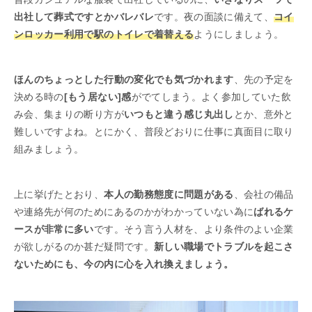
出社して葬式ですとかバレバレ
です。夜の面談に備えて、
コイ
ンロッカー利用で駅のトイレで着替える
ようにしましょう。
ほんのちょっとした行動の変化でも気づかれます
、先の予定を
決める時の
[もう居ない]感
がでてしまう。よく参加していた飲
み会、集まりの断り方が
いつもと違う感じ丸出し
とか、意外と
難しいですよね。とにかく、普段どおりに仕事に真面目に取り
組みましょう。
上に挙げたとおり、
本人の勤務態度に問題がある
、会社の備品
や連絡先が何のためにあるのかがわかっていない為に
ばれるケ
ースが非常に多い
です。そう言う人材を、より条件のよい企業
が欲しがるのか甚だ疑問です。
新しい職場でトラブルを起こさ
ないためにも、今の内に心を入れ換えましょう。