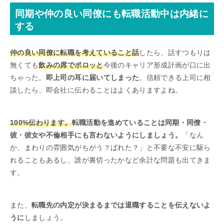
同期や仲の良い同僚にも転職活動中は内緒に
する
仲の良い同僚に転職を考えていること話
したら、話すつもりは
無くても
飲みの席でポロッと
今後のキャリア形成計画が口に出
ちゃった。
即上司の耳に届いてしまった
。信頼できる上司に相
談したら、即会社に伝わることはよくありますよね。
100%伝わります。
転職活動を進めていることは同期・同僚・
彼・彼女や不倫相手にも言わないようにしましょう。
「なん
か、まわりの雰囲気がちがう？ばれた？」と不要な不安に駆ら
れることもあるし、誰が裏切ったかなど余計な問題も出てきま
す。
また、
転職先の内定が決まるまでは退職することを伝えないよ
うに
しましょう。