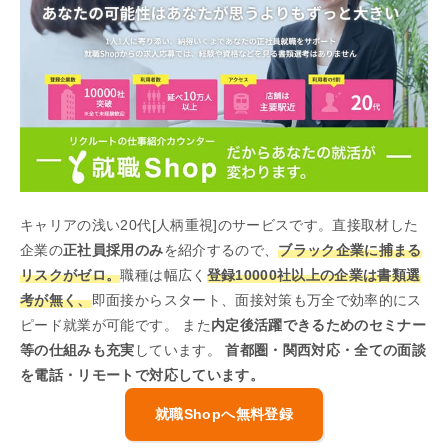
キャリアの浅い20代[人柄重視]のサービスです。直接取材した
企業の
正社員採用のみ
を紹介するので、
ブラック企業に捕まる
リスクがゼロ。
職種は幅広く
登録10000社以上の企業は書類選
考が無く、
即面接からスタート、面接対策も万全で効率的にス
ピード就業が可能です。 また
内定後活躍できるためのセミナー
等の仕組みも充実
しています。
首都圏・関西対応・全ての面談
を電話・リモートで対応しています。
就職Shopへ無料登録