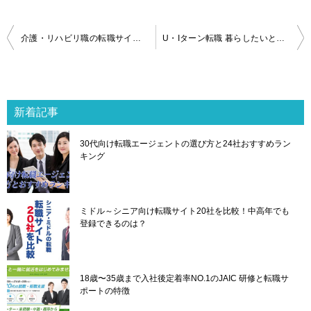
投
介護・リハビリ職の転職サイト8社を厳選比較！選んではいけないサイトの特徴は？
U・Iターン転職 暮らしたいところで思いっきり楽しく働く
稿
ナ
ビ
ゲ
新着記事
ー
シ
30代向け転職エージェントの選び方と24社おすすめラン
ョ
キング
ン
ミドル～シニア向け転職サイト20社を比較！中高年でも
登録できるのは？
18歳〜35歳まで入社後定着率NO.1のJAIC 研修と転職サ
ポートの特徴