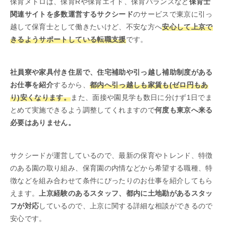
保育メトロは、保育Rや保育エイド、保育バランスなど
保育士
関連サイトを多数運営するサクシード
のサービスで東京に引っ
越して保育士として働きたいけど、不安な方へ
安心して上京で
きるようサポートしている転職支援
です。
社員寮や家具付き住居で、住宅補助や引っ越し補助制度がある
お仕事を紹介
するから、
都内へ引っ越しも家賃も(ゼロ円もあ
り)安くなります。
また、面接や園見学も数日に分けず1日でま
とめて実施できるよう調整してくれますので
何度も東京へ来る
必要はありません。
サクシードが運営しているので、最新の保育やトレンド、特徴
のある園の取り組み、保育園の内情などから希望する職種、特
徴などを組み合わせて条件にぴったりのお仕事を紹介してもら
えます。
上京経験のあるスタッフ、都内に土地勘があるスタッ
フが対応
しているので、上京に関する詳細な相談ができるので
安心です。