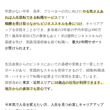
学歴がない中卒、高卒、フリーターの方に向けた
やる気さえあ
れば人生逆転できる転職サービス
です！
報酬を受け取りながらビジネススキルを身につけ
、キャリアア
ップを目指すことができ、参加者の2年後の平均年収は490万
円！最高年収921万の事例もあり！ 約2週間ビジネススキルの
基礎を学び、実践現場研修を経て転職へ、
最大2年間サポート
が受けられます。
生活改善からのビジネスにおいての基礎や実務まで一貫したサ
ポートがあり、実践的なスキルを習得できるので、就職/転職成
功・ハイキャリア転職や起業までの実現を支援しています。
原宿含めた
東京・近郊エリアに
18拠点の社宅が利用できます。
地方からの参加でも安心
です。
※本気で人生を変えたい方、人生を見つめ直しキャリアアップ