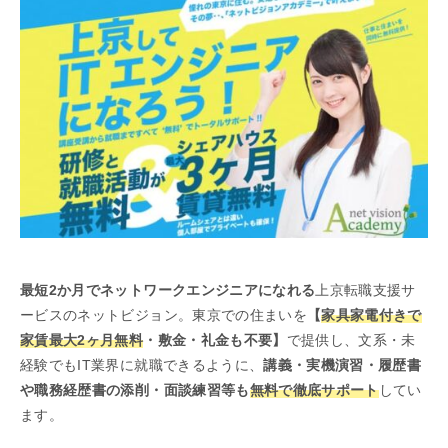
最短2か月でネットワークエンジニアになれる
上京転職支援サ
ービスのネットビジョン。東京での住まいを
【
家具家電付きで
家賃最大2ヶ月無料
・敷金・礼金も不要】
で提供し、文系・未
経験でもIT業界に就職できるように、
講義・実機演習・履歴書
や職務経歴書の添削・面談練習等も
無料で徹底サポート
してい
ます。