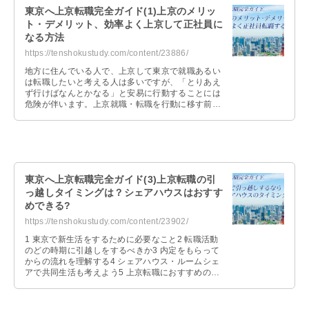
東京へ上京転職完全ガイド(1)上京のメリッ
ト・デメリット、効率よく上京して正社員に
なる方法
https://tenshokustudy.com/content/23886/
地方に住んでいる人で、上京して東京で就職あるい
は転職したいと考える人は多いですが、「とりあえ
ず行けばなんとかなる」と安易に行動することには
危険が伴います。上京就職・転職を行動に移す前
に、まずはしっかりと下調べをして情報を …
東京へ上京転職完全ガイド(3)上京転職の引
っ越しタイミングは？シェアハウスはおすす
めできる?
https://tenshokustudy.com/content/23902/
1 東京で新生活をするために必要なこと2 転職活動
のどの時期に引越しをするべきか3 内定をもらって
からの流れを理解する4 シェアハウス・ルームシェ
アで共同生活も考えよう5 上京転職におすすめの転
職エージェ …