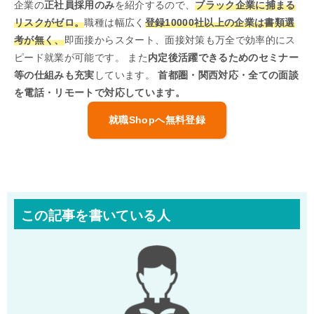
企業の
正社員採用のみ
を紹介するので、
ブラック企業に捕まる
リスクがゼロ。
職種は幅広く
登録10000社以上の企業は書類選
考が無く、
即面接からスタート、面接対策も万全で効率的にス
ピード就業が可能です。 また
内定後活躍できるためのセミナー
等の仕組みも充実
しています。
首都圏・関西対応・全ての面談
を電話・リモートで対応しています。
就職Shopへ無料登録
この記事を書いている人