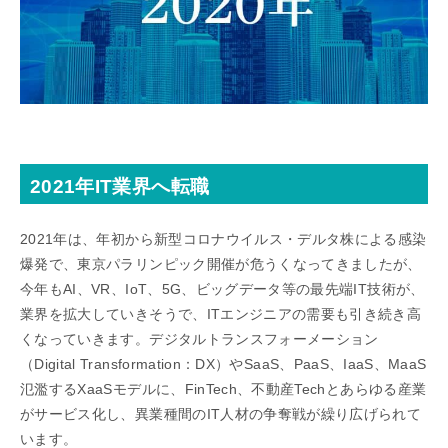
2021年IT業界へ転職
2021年は、年初から新型コロナウイルス・デルタ株による感染
爆発で、東京パラリンピック開催が危うくなってきましたが、
今年もAI、VR、IoT、5G、ビッグデータ等の最先端IT技術が、
業界を拡大していきそうで、ITエンジニアの需要も引き続き高
くなっていきます。デジタルトランスフォーメーション
（Digital Transformation：DX）やSaaS、PaaS、IaaS、MaaS
氾濫するXaaSモデルに、FinTech、不動産Techとあらゆる産業
がサービス化し、異業種間のIT人材の争奪戦が繰り広げられて
います。