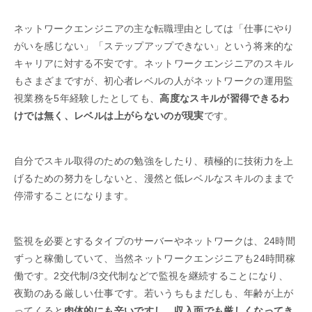
ネットワークエンジニアの主な転職理由としては「仕事にやり
がいを感じない」「ステップアップできない」という将来的な
キャリアに対する不安です。ネットワークエンジニアのスキル
もさまざまですが、初心者レベルの人がネットワークの運用監
視業務を5年経験したとしても、
高度なスキルが習得できるわ
けでは無く、レベルは上がらないのが現実
です。
自分でスキル取得のための勉強をしたり、積極的に技術力を上
げるための努力をしないと、漫然と低レベルなスキルのままで
停滞することになります。
監視を必要とするタイプのサーバーやネットワークは、24時間
ずっと稼働していて、当然ネットワークエンジニアも24時間稼
働です。2交代制/3交代制などで監視を継続することになり、
夜勤のある厳しい仕事です。若いうちもまだしも、年齢が上が
ってくると
肉体的にも辛いですし、収入面でも厳しくなってき