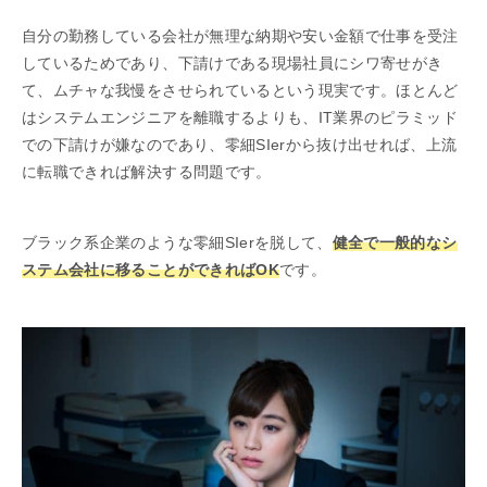
自分の勤務している会社が無理な納期や安い金額で仕事を受注
しているためであり、下請けである現場社員にシワ寄せがき
て、ムチャな我慢をさせられているという現実です。ほとんど
はシステムエンジニアを離職するよりも、IT業界のピラミッド
での下請けが嫌なのであり、零細SIerから抜け出せれば、上流
に転職できれば解決する問題です。
ブラック系企業のような零細SIerを脱して、
健全で一般的なシ
ステム会社に移ることができればOK
です。