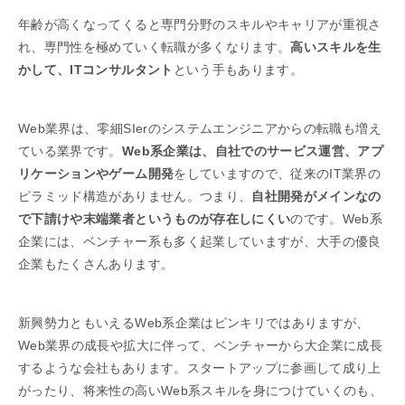
年齢が高くなってくると専門分野のスキルやキャリアが重視さ
れ、専門性を極めていく転職が多くなります。
高いスキルを生
かして、ITコンサルタント
という手もあります。
Web業界は、零細SIerのシステムエンジニアからの転職も増え
ている業界です。
Web系企業は、自社でのサービス運営、アプ
リケーションやゲーム開発
をしていますので、従来のIT業界の
ピラミッド構造がありません。つまり、
自社開発がメインなの
で下請けや末端業者というものが存在しにくい
のです。Web系
企業には、ベンチャー系も多く起業していますが、大手の優良
企業もたくさんあります。
新興勢力ともいえるWeb系企業はピンキリではありますが、
Web業界の成長や拡大に伴って、ベンチャーから大企業に成長
するような会社もあります。スタートアップに参画して成り上
がったり、将来性の高いWeb系スキルを身につけていくのも、