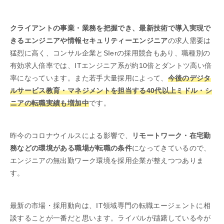
クライアントの事業・業務を把握でき、最新技術で導入実現で
きるエンジニアや情報セキュリティーエンジニア
の求人需要は
猛烈に高く、コンサル企業とSIerの採用競合もあり、職種別の
有効求人倍率では、ITエンジニア系が約10倍とダントツ高い倍
率になっています。また若手大量採用によって、
今後のデジタ
ルサービス教育・マネジメントを担当する40代以上ミドル・シ
ニアの転職実績も増加中
です。
昨今のコロナウイルスによる影響で、
リモートワーク・在宅勤
務などの環境がある職場が転職の条件
になってきているので、
エンジニアの無出勤ワーク環境を採用企業が整えつつありま
す。
最新の市場・採用動向は、IT領域専門の転職エージェントに相
談することが一番だと思います。ライバルが躊躇している今が