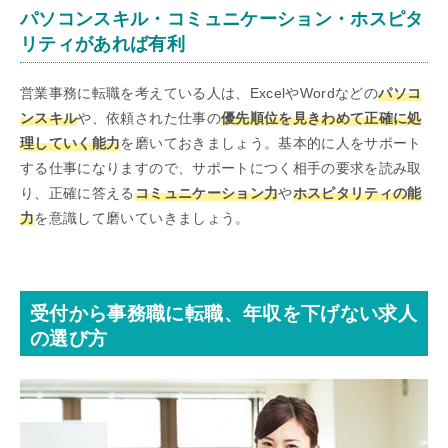
パソコンスキル・コミュニケーション・ホスピタ
リティがあれば有利
営業事務に転職を考えている人は、ExcelやWordなどの
パソコ
ンスキル
や、依頼された仕事の
優先順位を見きわめて正確に処
理していく能力
を磨いておきましょう。基本的に人をサポート
する仕事になりますので、サポートにつく相手の要求を読み取
り、正確に答える
コミュニケーション力
や
ホスピタリティの能
力
を意識して磨いていきましょう。
受付から事務職に転職、年収を下げない求人
の選び方