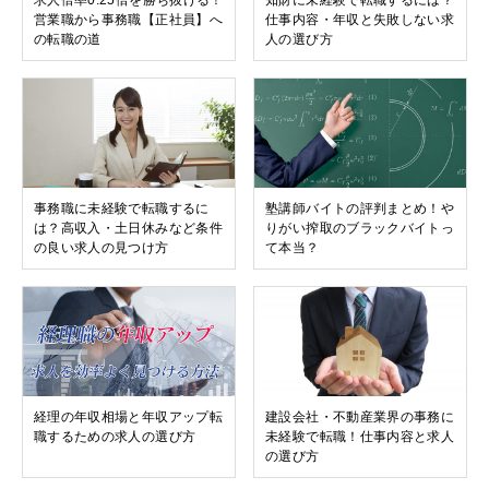
求人倍率0.25倍を勝ち抜ける！
知財に未経験で転職するには？
営業職から事務職【正社員】へ
仕事内容・年収と失敗しない求
の転職の道
人の選び方
事務職に未経験で転職するに
塾講師バイトの評判まとめ！や
は？高収入・土日休みなど条件
りがい搾取のブラックバイトっ
の良い求人の見つけ方
て本当？
経理の年収相場と年収アップ転
建設会社・不動産業界の事務に
職するための求人の選び方
未経験で転職！仕事内容と求人
の選び方