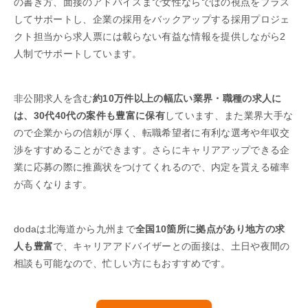
の書き方、面接のアドバイスまで女性ならではの視点をプラス
してサポートし、企業の採用をバックアップする採用プロジェ
クト担当から求人票には載らない有益な情報を提供しながら2
人制でサポートしています。
非公開求人を含む
約10万件以上の幅広い業界・職種の求人に
は、30代40代の案件も豊富に保有
しています、また業界大手な
ので企業からの信頼が厚く、転職希望者に有利な選考や年収交
渉をすすめることができます。さらにキャリアアップできる企
業に応募の際に推薦状をつけてくれるので、内定を貰える確率
が高くなります。
dodaは北海道から九州まで
全国10箇所に拠点があり地方の求
人も豊富
で、キャリアアドバイザーとの面接は、土日や夜間の
相談も可能なので、忙しい方にもおすすめです。