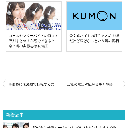
コールセンターバイトの口コミ
公文式バイトの評判まとめ！楽
評判まとめ！在宅でできる？
だけど稼げないという噂の真相
楽？噂の実態を徹底検証
投
事務職に未経験で転職するには？高収入・土日休みなど条件の良い求人の見つけ方
会社の電話対応が苦手！事務職で電話応対なしの求人を見分ける方法とは？
稿
ナ
ビ
ゲ
新着記事
ー
シ
30代向け転職エージェントの選び方と24社おすすめラン