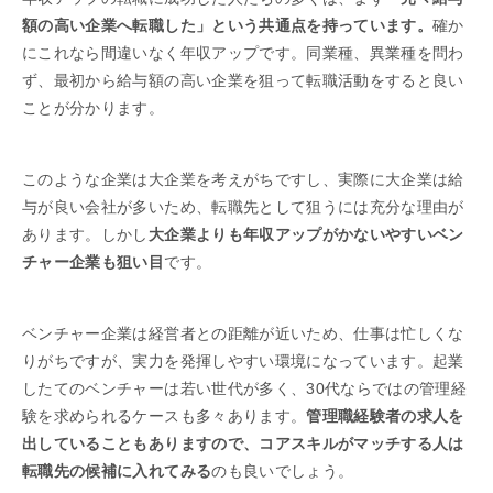
額の高い企業へ転職した」という共通点を持っています。
確か
にこれなら間違いなく年収アップです。同業種、異業種を問わ
ず、最初から給与額の高い企業を狙って転職活動をすると良い
ことが分かります。
このような企業は大企業を考えがちですし、実際に大企業は給
与が良い会社が多いため、転職先として狙うには充分な理由が
あります。しかし
大企業よりも年収アップがかないやすいベン
チャー企業も狙い目
です。
ベンチャー企業は経営者との距離が近いため、仕事は忙しくな
りがちですが、実力を発揮しやすい環境になっています。起業
したてのベンチャーは若い世代が多く、30代ならではの管理経
験を求められるケースも多々あります。
管理職経験者の求人を
出していることもありますので、コアスキルがマッチする人は
転職先の候補に入れてみる
のも良いでしょう。