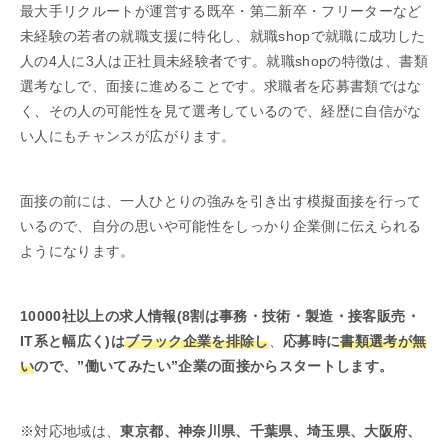
最大手リクルートが運営する既卒・第二新卒・フリーターなど
未経験の若者の就職支援に特化し、就職shopで就職に成功した
人の4人に3人は正社員未経験者です。就職shopの特徴は、書類
選考なしで、面接に進めることです。求職者を応募書類ではな
く、その人の可能性を見て選考しているので、経歴に自信がな
い人にもチャンスが広がります。
面接の前には、一人ひとりの強みを引き出す模擬面接を行って
いるので、自分の思いや可能性をしっかり企業側に伝えられる
ようになります。
10000社以上の求人情報(8割は事務・技術・製造・接客販売・
IT系と幅広く)は
ブラック企業を排除し
、
応募時に
書類選考が無
い
ので、”働いてみたい”企業の面接からスタートします。
※対応地域は、
東京都、神奈川県、千葉県、埼玉県、大阪府、