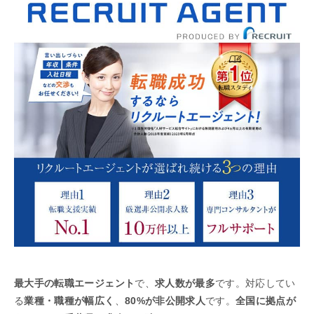
最大手の転職エージェント
で、
求人数が最多
です。対応してい
る
業種・職種が幅広く
、
80%が非公開求人
です。
全国に拠点が