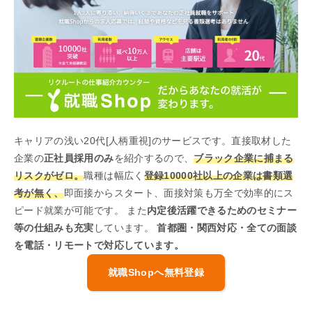
キャリアの浅い20代[人柄重視]のサービスです。直接取材した
企業の
正社員採用のみ
を紹介するので、
ブラック企業に捕まる
リスクがゼロ。
職種は幅広く
登録10000社以上の企業は書類選
考が無く、
即面接からスタート、面接対策も万全で効率的にス
ピード就業が可能です。 また
内定後活躍できるためのセミナー
等の仕組みも充実
しています。
首都圏・関西対応・全ての面談
を電話・リモートで対応しています。
就職Shopへ無料登録