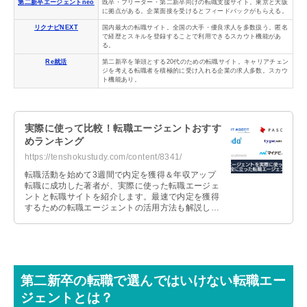
第二新卒エージェントneo
既卒・フリーター・第二新卒向けの転職支援サイト。東京と大阪
に拠点がある。企業面接を受けるとフィードバックがもらえる。
リクナビNEXT
国内最大の転職サイト。全国の大手・優良求人を多数扱う。匿名
で経歴とスキルを登録することで利用できるスカウト機能があ
る。
Re就活
第二新卒を筆頭とする20代のための転職サイト。キャリアチェン
ジを考える転職者を積極的に受け入れる企業の求人多数。スカウ
ト機能あり。
実際に使って比較！転職エージェントおすす
めランキング
https://tenshokustudy.com/content/8341/
転職活動を始めて3週間で内定を獲得＆年収アップ
転職に成功した著者が、実際に使った転職エージェ
ントと転職サイトを紹介します。最速で内定を獲得
するための転職エージェントの活用方法も解説しま
すので、これから転職活動を始める人は参考にして
ください。
第二新卒の転職で選んではいけない転職エー
ジェントとは？