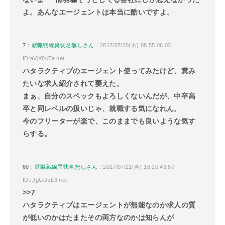
よ。あんなエージェントは本当に酷いですよ。
7：
就職戦線異状名無しさん
：2017/07/20(木) 08:55:06.03
ID:aVjX8cTe.net
ハタラクティブのエージェント使ってみたけど、糞み
たいな求人紹介されて萎えた。
まぁ、自分のスペックもよろしくないんだが、中卒高
卒と同レベルの扱いじゃ、就職する気になれん。
今のフリーターが楽で、このままでも良いような気す
らする。
60：
就職戦線異状名無しさん
：2017/07/21(金) 16:20:43.87
ID:rJgGDsL3.net
>>7
ハタラクティブはエージェントが無能なのか求人の質
が低いのかはたまたその両方なのかは知らんが