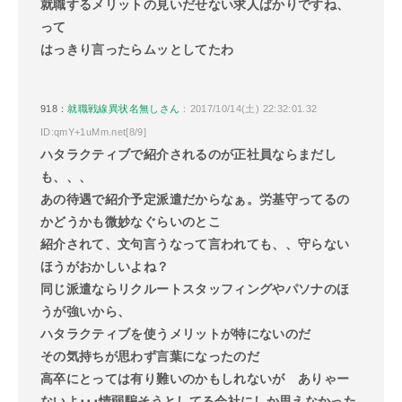
就職するメリットの見いだせない求人ばかりですね、
って
はっきり言ったらムッとしてたわ
918：
就職戦線異状名無しさん
：2017/10/14(土) 22:32:01.32
ID:qmY+1uMm.net[8/9]
ハタラクティブで紹介されるのが正社員ならまだし
も、、、
あの待遇で紹介予定派遣だからなぁ。労基守ってるの
かどうかも微妙なぐらいのとこ
紹介されて、文句言うなって言われても、、守らない
ほうがおかしいよね？
同じ派遣ならリクルートスタッフィングやパソナのほ
うが強いから、
ハタラクティブを使うメリットが特にないのだ
その気持ちが思わず言葉になったのだ
高卒にとっては有り難いのかもしれないが ありゃー
ないよ･･･情弱騙そうとしてる会社にしか思えなかった