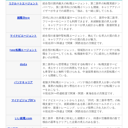
リクルートエージェント
総合型の国内最大の転職エージェント。第二新卒の転職実績ナン
バーワン。第二新卒向けの転職イベントも開催。キャリアアドバ
イザーが今までの経歴から「強み」を一緒に探してくれる。
就職Shop
20代に向けた就職支援サービスを行っていて、新卒や第二新卒、
フリーターやニートでも利用できます。未経験歓迎の求人が多
く、キャリアコーディネーターが求人紹介から書類・面接対策ま
でサポートしてくれます。
マイナビエージェント
総合型の老舗中堅転職エージェント。抱えている求人の質の良さ
と、キャリアアドバイザーの質の高さが魅力。
※現在20〜39歳まで関東・関西在住の方限定です。
type転職エージェント
総合型の転職エージェント。領域別のキャリアアドバイザーが転
職をフォローしてくれる。転職後年収アップに成功した利用者が
多いのが特色。
doda
第二新卒から管理職まで対応する転職サイト・転職支援サービ
ス。求人サイトだけの利用もできるが、エージェントのフォロー
も希望すると無料で受けられる。中途採用者向けの大型転職イベ
ントも開催している。
パソナキャリア
老舗大手転職エージェント。パソナ独占の優良求人が多いのが特
徴。業界の知識を持つ専任のキャリアアドバイザーが転職フォロ
ーをおこなう。
※現在24〜45歳程度で関東・関西・東海在住の方限定です。
マイナビジョブ20’s
マイナビエージェントからうまれた「20代・第二新卒専門」の転
職支援サービス。就業経験のある第二新卒のセールスポイントの
分析や、面接トレーニング、レジュメ指導に力を入れている。
※現在20〜29歳まで関東・関西在住の方限定です。
いい就職.com
第二新卒・既卒者に特化した就職サイト。待遇や労働環境の面で
独自の基準をクリアした企業の求人のみを扱う。