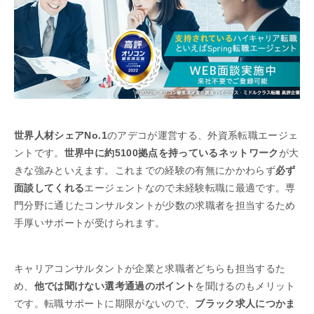
世界人材シェアNo.1
のアデコが運営する、外資系転職エージェ
ントです。
世界中に約5100拠点を持っているネットワーク
が大
きな強みといえます。これまでの経験の有無にかかわらず
必ず
面談してくれる
エージェントなので未経験転職に最適です。専
門分野に通じたコンサルタントが少数の求職者を担当するため
手厚いサポートが受けられます。
キャリアコンサルタントが企業と求職者どちらも担当するた
め、
他では聞けない選考通過のポイント
を聞けるのもメリット
です。転職サポートに期限がないので、
ブラック求人につかま