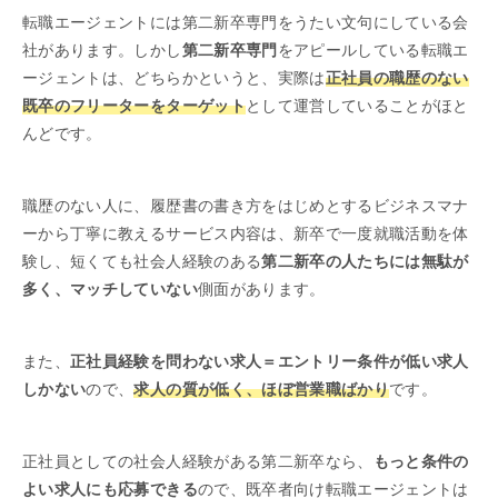
転職エージェントには第二新卒専門をうたい文句にしている会
社があります。しかし
第二新卒専門
をアピールしている転職エ
ージェントは、どちらかというと、実際は
正社員の職歴のない
既卒のフリーターをターゲット
として運営していることがほと
んどです。
職歴のない人に、履歴書の書き方をはじめとするビジネスマナ
ーから丁寧に教えるサービス内容は、新卒で一度就職活動を体
験し、短くても社会人経験のある
第二新卒の人たちには無駄が
多く、マッチしていない
側面があります。
また、
正社員経験を問わない求人＝エントリー条件が低い求人
しかない
ので、
求人の質が低く、ほぼ営業職ばかり
です。
正社員としての社会人経験がある第二新卒なら、
もっと条件の
よい求人にも応募できる
ので、既卒者向け転職エージェントは