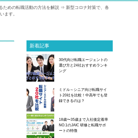
るための転職活動の方法を解説 ⇒ 新型コロナ対策で、各
ています。
新着記事
30代向け転職エージェントの
選び方と24社おすすめランキ
ング
ミドル～シニア向け転職サイ
ト20社を比較！中高年でも登
録できるのは？
18歳〜35歳まで入社後定着率
NO.1のJAIC 研修と転職サポ
ートの特徴