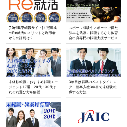
[20代既卒転職サイト]４冠達成
スポーツ経験やスポーツで得た
のRe就活のメリットと利用者
強みを武器に転職するなら体育
からの評判は？
会出身専門の転職支援サービス
未経験転職におすすめ転職エー
3年目は転職のベストタイミン
ジェント17選！20代・30代そ
グ！新卒入社3年目で未経験転
れぞれ選び方を解説
職する方法