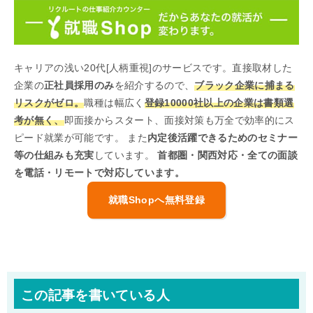
キャリアの浅い20代[人柄重視]のサービスです。直接取材した
企業の
正社員採用のみ
を紹介するので、
ブラック企業に捕まる
リスクがゼロ。
職種は幅広く
登録10000社以上の企業は書類選
考が無く、
即面接からスタート、面接対策も万全で効率的にス
ピード就業が可能です。 また
内定後活躍できるためのセミナー
等の仕組みも充実
しています。
首都圏・関西対応・全ての面談
を電話・リモートで対応しています。
就職Shopへ無料登録
この記事を書いている人