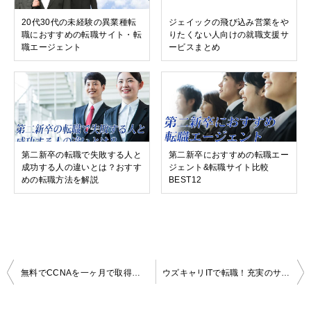
20代30代の未経験の異業種転
ジェイックの飛び込み営業をや
職におすすめの転職サイト・転
りたくない人向けの就職支援サ
職エージェント
ービスまとめ
第二新卒の転職で失敗する人と
第二新卒におすすめの転職エー
成功する人の違いとは？おすす
ジェント&転職サイト比較
めの転職方法を解説
BEST12
投
無料でCCNAを一ヶ月で取得して転職できるUZUZカレッジ。転職サポートが充実のウズウズ
ウズキャリITで転職！充実のサポート内容と、研修内容から成功事例、口コミまで大公開！
稿
ナ