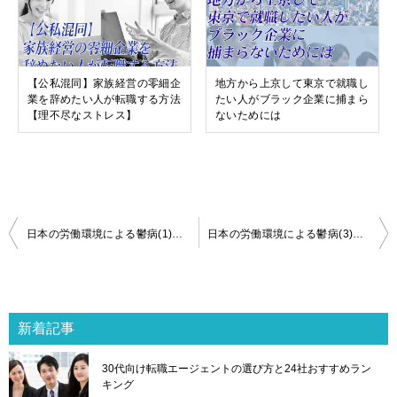
【公私混同】家族経営の零細企
地方から上京して東京で就職し
業を辞めたい人が転職する方法
たい人がブラック企業に捕まら
【理不尽なストレス】
ないためには
投
日本の労働環境による鬱病(1)正社員が鬱病や過労死を防げない理由
日本の労働環境による鬱病(3)パワハラ・セクハラ・モラハラ上司と会社を訴える手順を解説
稿
ナ
ビ
ゲ
新着記事
ー
シ
30代向け転職エージェントの選び方と24社おすすめラン
ョ
キング