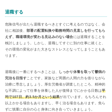
退職する
危険信号が出たら退職するべきとすぐに考えるのではなく、会
社に相談後、
部署の配置転換や勤務時間の見直しを行ってもら
えず、職場環境が変わる見込みのない場合
には退職することを
検討しましょう。しかし、退職してすぐに別の仕事に就くと、
その環境の変化がまた大きなストレスとなってしまうこともあ
ります。
退職後に一番にするべきことは、
しっかり休養を取って鬱病の
完治を目指す
ことです。家族など周囲の人間の力を借りながら
治療に専念しましょう。厚生労働省が調査したところ、精神的
な不調によって仕事を休養した人が復帰までにかかる日数は
平
均で107日、約3.5か月という結果
が出ています。もちろんそれ
以上かかる場合もありますし、早く治る場合もあります。焦ら
ずに慎重に自分の心と身体に向き合っていきましょう。