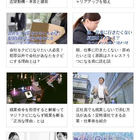
志望動機・本音と建前
ャリアアップを狙え
会社をクビになりたい人必見！
朝、仕事に行きたくない・辞め
犯罪以外で会社があなたをクビ
たいと泣く原因はストレス？う
にする理由とは？
つになる前に読む話
残業命令を拒否すると解雇って
正社員でも残業しないで済む方
マジ？クビにならず残業を断る
法がある！定時退社できる企
「正当な理由」とは
業・仕事術を紹介