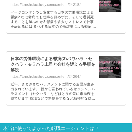
https://tenshokustudy.com/content/24218/
ページコンテンツ1 変化する日本の労働環境による
鬱病2 なぜ鬱病でも仕事を辞めずに、そして過労死
することを選ぶのか3 鬱病や多大なストレスで仕事
を辞めるには 変化する日本の労働環境による鬱病 日
本の労働環境は戦後からさま …
日本の労働環境による鬱病(3)パワハラ・セ
クハラ・モラハラ上司と会社を訴える手順を
解説
https://tenshokustudy.com/content/24264/
近年、さまざまなハラスメントに関する造語が生み
出されています。 昔から言われているセクシャルハ
ラスメント（セクハラ）などはとうの昔に市民権を
得ています 職場などで無視をするなど精神的な嫌が
らせを続ければモラルハラスメント …
本当に使ってよかった転職エージェントは？