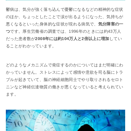
鬱病は、気分が強く落ち込んで憂鬱になるなどの精神的な症状
のほか、ちょっとしたことで涙が出るようになった、気持ちが
悪くなるといった身体的な症状が現れる病気で、
気分障害の一
つ
です。厚生労働省の調査では、1996年のときには約43万人
だった患者数が
2008年には約104万人と2倍以上に増加
してい
ることがわかっています。
どのようなメカニズムで発症するのかについてはまだ明確にわ
かっていません。ストレスによって感情や意欲を司る脳にトラ
ブルが起きていて、脳の神経細胞同士でやり取りされるセロト
ニンなど神経伝達物質の働きが悪くなっていると考えられてい
ます。