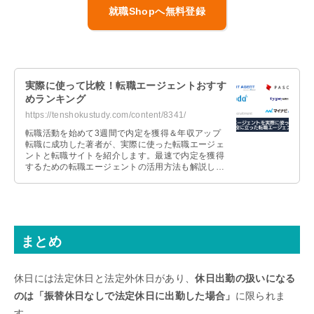
就職Shopへ無料登録
実際に使って比較！転職エージェントおすす
めランキング
https://tenshokustudy.com/content/8341/
転職活動を始めて3週間で内定を獲得＆年収アップ
転職に成功した著者が、実際に使った転職エージェ
ントと転職サイトを紹介します。最速で内定を獲得
するための転職エージェントの活用方法も解説しま
すので、これから転職活動を始める人は参考にして
ください。
まとめ
休日には法定休日と法定外休日があり、
休日出勤の扱いになる
のは「振替休日なしで法定休日に出勤した場合」
に限られま
す。