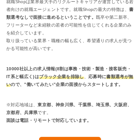
就職Shopは業界最大手のリクルートキャリアが運営している若
者向けの就職エージェントです。就職Shopの最大の特徴は、
書
類選考なしで面接に進めるということです。
既卒や第二新卒、
フリーターなど未経験の若者の可能性を信じてくれる企業のみ
を紹介しています。
取り扱っている業界・職種の幅も広く、希望通りの求人が見つ
かる可能性が高いです。
10000社以上の求人情報(8割は事務・技術・製造・接客販売・
IT系と幅広く)は
ブラック企業を排除し
、
応募時に
書類選考が無
い
ので、”働いてみたい”企業の面接からスタートします。
※対応地域は、
東京都、神奈川県、千葉県、埼玉県、大阪府、
京都府、兵庫県
です。
面談は電話・リモートで対応しています。