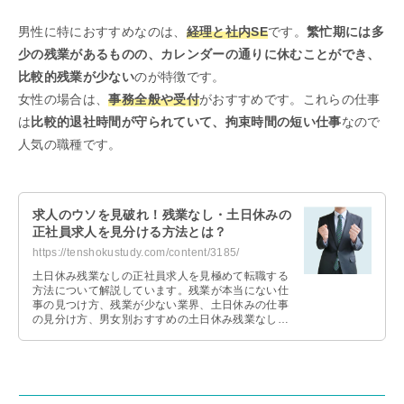
男性に特におすすめなのは、
経理と社内SE
です。
繁忙期には多
少の残業があるものの、カレンダーの通りに休むことができ、
比較的残業が少ない
のが特徴です。
女性の場合は、
事務全般や受付
がおすすめです。これらの仕事
は
比較的退社時間が守られていて、拘束時間の短い仕事
なので
人気の職種です。
求人のウソを見破れ！残業なし・土日休みの
正社員求人を見分ける方法とは？
https://tenshokustudy.com/content/3185/
土日休み残業なしの正社員求人を見極めて転職する
方法について解説しています。残業が本当にない仕
事の見つけ方、残業が少ない業界、土日休みの仕事
の見分け方、男女別おすすめの土日休み残業なしの
仕事を紹介します。転職活動の参考にしてくださ
い。