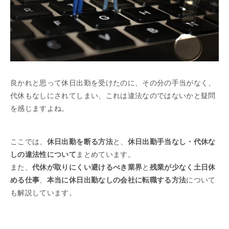
良かれと思って休日出勤を受けたのに、その分の手当がなく、
代休もなしにされてしまい、これは違法なのではないかと疑問
を感じますよね。
ここでは、
休日出勤を断る方法
と、
休日出勤手当なし・代休な
しの違法性について
まとめています。
また、
代休が取りにくい避けるべき業界
と
残業が少なく土日休
める仕事
、
本当に休日出勤なしの会社に転職する方法
について
も解説しています。