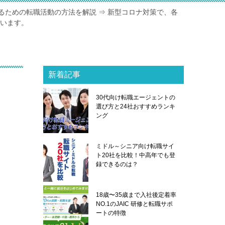
るための転職活動の方法を解説 ⇒ 新型コロナ対策で、各
ています。
新着記事
30代向け転職エージェントの
選び方と24社おすすめランキ
ング
ミドル～シニア向け転職サイ
ト20社を比較！中高年でも登
録できるのは？
18歳〜35歳まで入社後定着率
NO.1のJAIC 研修と転職サポ
ートの特徴