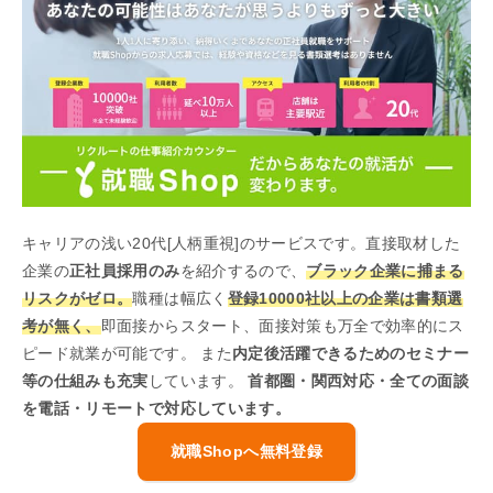
キャリアの浅い20代[人柄重視]のサービスです。直接取材した
企業の
正社員採用のみ
を紹介するので、
ブラック企業に捕まる
リスクがゼロ。
職種は幅広く
登録10000社以上の企業は書類選
考が無く、
即面接からスタート、面接対策も万全で効率的にス
ピード就業が可能です。 また
内定後活躍できるためのセミナー
等の仕組みも充実
しています。
首都圏・関西対応・全ての面談
を電話・リモートで対応しています。
就職Shopへ無料登録