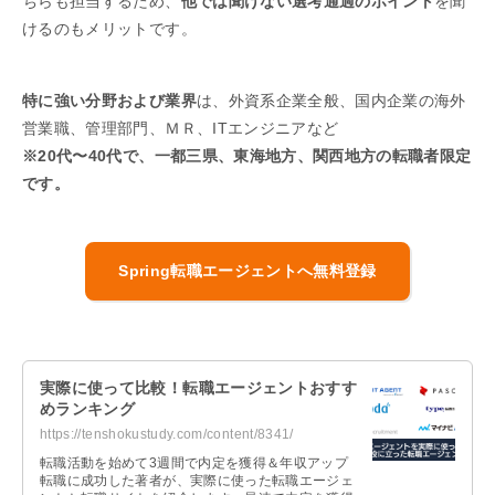
ちらも担当するため、
他では聞けない選考通過のポイント
を聞
けるのもメリットです。
特に強い分野および業界
は、外資系企業全般、国内企業の海外
営業職、管理部門、ＭＲ、ITエンジニアなど
※20代〜40代で、一都三県、東海地方、関西地方の転職者限定
です。
Spring転職エージェントへ無料登録
実際に使って比較！転職エージェントおすす
めランキング
https://tenshokustudy.com/content/8341/
転職活動を始めて3週間で内定を獲得＆年収アップ
転職に成功した著者が、実際に使った転職エージェ