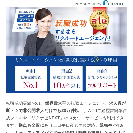
転職成功実績No.1、
業界最大手
の転職エージェント。
求人数が
断トツで非公開求人だけでも20万件以上
、WEBで経歴書簡単作
成ツールや「リクナビNEXT」のスカウトサービスも利用でき
ます。
拠点も全国にあり
土日平日夜も面談対応。
退職率が4％
は、キャリア・アドバイザーが希望の転職を親身になってサポ