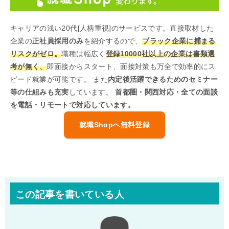
キャリアの浅い20代[人柄重視]のサービスです。直接取材した
企業の
正社員採用のみ
を紹介するので、
ブラック企業に捕まる
リスクがゼロ。
職種は幅広く
登録10000社以上の企業は書類選
考が無く、
即面接からスタート、面接対策も万全で効率的にス
ピード就業が可能です。 また
内定後活躍できるためのセミナー
等の仕組みも充実
しています。
首都圏・関西対応・全ての面談
を電話・リモートで対応しています。
就職Shopへ無料登録
この記事を書いている人