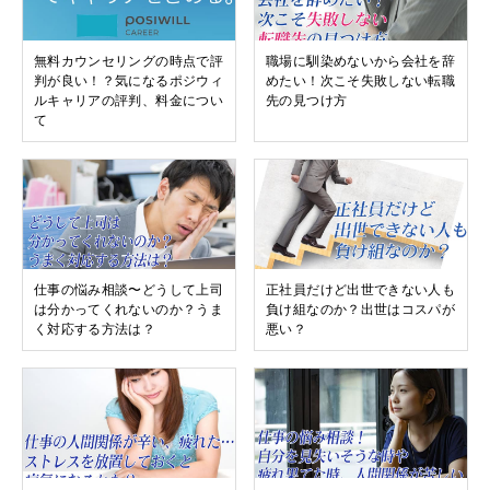
無料カウンセリングの時点で評
職場に馴染めないから会社を辞
判が良い！？気になるポジウィ
めたい！次こそ失敗しない転職
ルキャリアの評判、料金につい
先の見つけ方
て
仕事の悩み相談〜どうして上司
正社員だけど出世できない人も
は分かってくれないのか？うま
負け組なのか？出世はコスパが
く対応する方法は？
悪い？