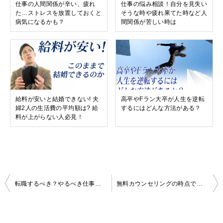
仕事の人間関係が辛い、疲れ
仕事の悩み相談！自分を見失い
た…ストレスを放置しておくと
そうな時や疲れ果てた時など人
病気になるかも？
間関係が苦しい時は
給料が安いと結婚できない! 夫
高卒やFラン大卒が人生を逆転
婦2人の生活費の平均額は? 給
するにはどんな方法がある？
料が上がらない人必見！
投
転職するべき？やるべき仕事ばかりでやりたい仕事をやらせてもらえないという仕事の悩み相談
無料カウンセリングの時点で評判が良い！？気になるポジウィルキャリアの評判、料金について
稿
ナ
ビ