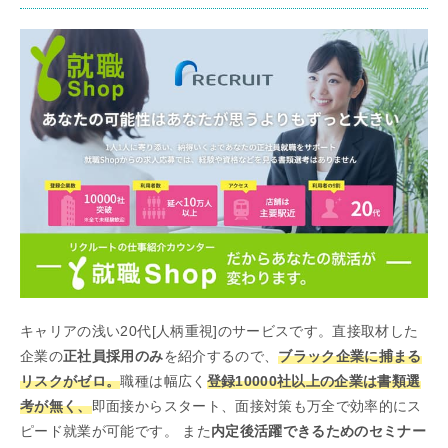
キャリアの浅い20代[人柄重視]のサービスです。直接取材した
企業の
正社員採用のみ
を紹介するので、
ブラック企業に捕まる
リスクがゼロ。
職種は幅広く
登録10000社以上の企業は書類選
考が無く、
即面接からスタート、面接対策も万全で効率的にス
ピード就業が可能です。 また
内定後活躍できるためのセミナー