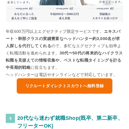
年収600万円以上エグゼクティブ限定サービスです。
エキスパ
ート・幹部クラスの実績豊富なヘッドハンター約3,000名が求
人探しを代行してくれる
ので、多忙なエグゼクティブも効率よ
く転職活動を進められます。
30代〜50代の将来的なハイクラス
転職を見据えての情報収集や、ベストな転職タイミングを計る
中長期的戦略
に役立ちます。
ヘッドハンターは電話やオンラインなどで対応しています。
リクルートダイレクトスカウトへ無料登録
20代なら迷わず就職Shop(既卒、第二新卒、
フリーターOK)