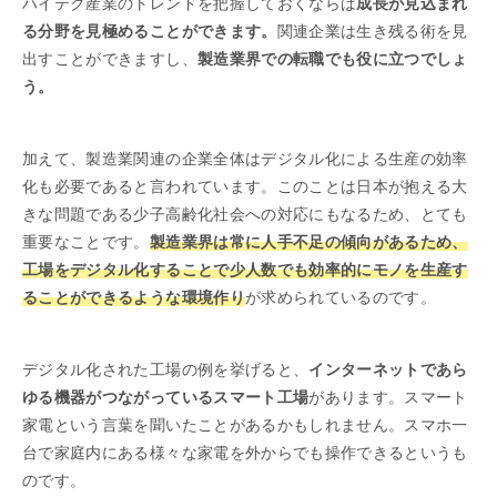
ハイテク産業のトレンドを把握しておくならば
成長が見込まれ
る分野を見極めることができます。
関連企業は生き残る術を見
出すことができますし、
製造業界での転職でも役に立つでしょ
う。
加えて、製造業関連の企業全体はデジタル化による生産の効率
化も必要であると言われています。このことは日本が抱える大
きな問題である少子高齢化社会への対応にもなるため、とても
重要なことです。
製造業界は常に人手不足の傾向があるため、
工場をデジタル化することで少人数でも効率的にモノを生産す
ることができるような環境作り
が求められているのです。
デジタル化された工場の例を挙げると、
インターネットであら
ゆる機器がつながっているスマート工場
があります。スマート
家電という言葉を聞いたことがあるかもしれません。スマホ一
台で家庭内にある様々な家電を外からでも操作できるというも
のです。