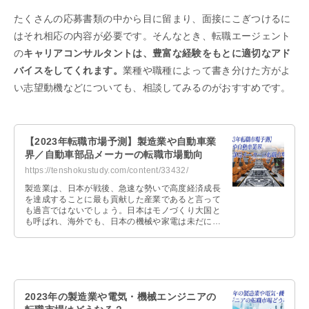
たくさんの応募書類の中から目に留まり、面接にこぎつけるに
はそれ相応の内容が必要です。そんなとき、転職エージェント
の
キャリアコンサルタントは、豊富な経験をもとに適切なアド
バイスをしてくれます。
業種や職種によって書き分けた方がよ
い志望動機などについても、相談してみるのがおすすめです。
【2023年転職市場予測】製造業や自動車業
界／自動車部品メーカーの転職市場動向
https://tenshokustudy.com/content/33432/
製造業は、日本が戦後、急速な勢いで高度経済成長
を達成することに最も貢献した産業であると言って
も過言ではないでしょう。日本はモノづくり大国と
も呼ばれ、海外でも、日本の機械や家電は未だに人
気があります。そもそも、製造業とはど …
2023年の製造業や電気・機械エンジニアの