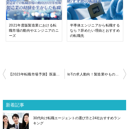
2021年度版製造業における転
半導体エンジニアから転職する
職市場の動向やエンジニアのニ
なら？辞めたい理由とおすすめ
ーズ
の転職先
投
【2023年転職市場予測】医薬品・医療機器業界の転職市場動向
IoTの求人動向！製造業やものづくり業界への転職はIoTの経験が有利
稿
ナ
ビ
ゲ
新着記事
ー
シ
30代向け転職エージェントの選び方と24社おすすめラン
ョ
キング