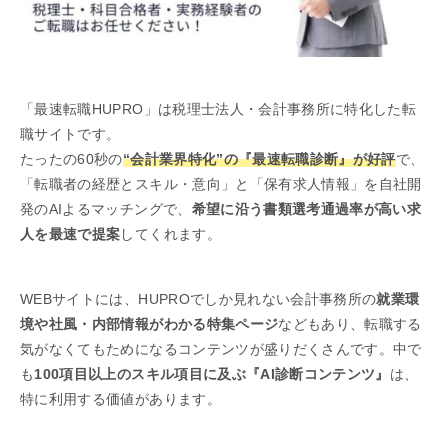
「最速転職HUPRO」は税理士法人・会計事務所に特化した転
職サイトです。
たったの60秒の
“会計業界特化”の『最速転職診断』が好評
で、
「転職者の経歴とスキル・意向」と「保有求人情報」を自社開
発のAIよるマッチングで、
希望に沿う書類選考通過率が高い求
人を最速で提案
してくれます。
WEBサイトには、HUPROでしか見れない会計事務所の
就業環
境や社風・内部情報がわかる特集ページ
などもあり、転職する
気がなくてもためになるコンテンツが盛りだくさんです。中で
も
100項目以上のスキル項目に及ぶ『AI診断コンテンツ』
は、
特に利用する価値があります。