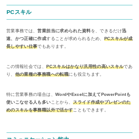
PCスキル
営業事務では、
営業担当に求められた資料
を、できるだけ
迅
速、かつ正確に作成
することが求められるため、
PCスキルが成
長しやすい仕事
でもあります。
この情報社会では、
PCスキルはかなり汎用性の高いスキル
であ
り、
他の業種の事務職への転職
にも役立ちます。
特に営業事務の場合は、
WordやExcelに加えてPowerPointも
使いこなせる人も多い
ことから、
スライド作成やプレゼンのた
めのスキルを事務職以外で活かす
こともできます。