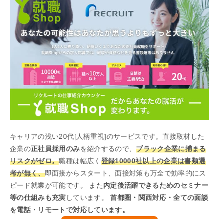
キャリアの浅い20代[人柄重視]のサービスです。直接取材した
企業の
正社員採用のみ
を紹介するので、
ブラック企業に捕まる
リスクがゼロ。
職種は幅広く
登録10000社以上の企業は書類選
考が無く、
即面接からスタート、面接対策も万全で効率的にス
ピード就業が可能です。 また
内定後活躍できるためのセミナー
等の仕組みも充実
しています。
首都圏・関西対応・全ての面談
を電話・リモートで対応しています。