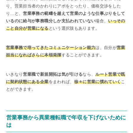
り、営業担当者のかわりにアポをとったり、価格交渉をした
り…と、
営業事務の範疇を越えて営業のような仕事ぶりをして
いるのに給与が事務職分しか支払われていない
場合、
いっその
こと自分が営業になる
という選択肢もあります。
営業事務で培ってきたコミュニケーション能力
は、自分が
営業
担当になればさらに本領発揮
することができます。
いきなり
営業職で新規開拓は気が引ける
なら、
ルート営業で既
に契約状態にある企業
をまわれば、
徐々に営業に慣れていく
こ
とができます。
営業事務から異業種転職で年収を下げないために
は