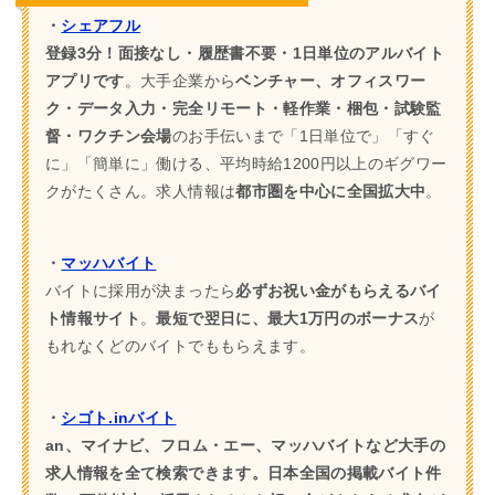
・
シェアフル
登録3分！面接なし・履歴書不要・1日単位のアルバイト
アプリです
。大手企業から
ベンチャー、オフィスワー
ク・データ入力・完全リモート・軽作業・梱包・試験監
督・ワクチン会場
のお手伝いまで「1日単位で」「すぐ
に」「簡単に」働ける、平均時給1200円以上のギグワー
クがたくさん。求人情報は
都市圏を中心に全国拡大中
。
・
マッハバイト
バイトに採用が決まったら
必ずお祝い金がもらえるバイ
ト情報サイト
。
最短で翌日に、最大1万円のボーナス
が
もれなくどのバイトでももらえます。
・
シゴト.inバイト
an、マイナビ、フロム・エー、マッハバイトなど大手の
求人情報を全て検索できます。日本全国の掲載バイト件