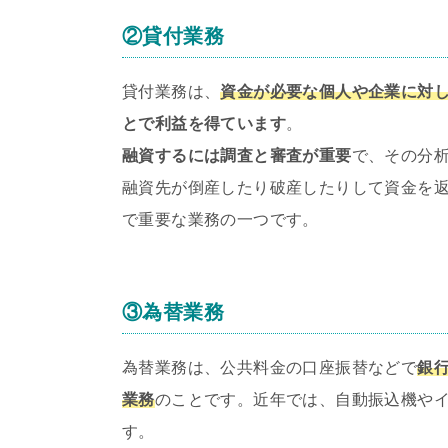
②貸付業務
貸付業務は、
資金が必要な個人や企業に対
とで利益を得ています
。
融資するには調査と審査が重要
で、その分
融資先が倒産したり破産したりして資金を
で重要な業務の一つです。
③為替業務
為替業務は、公共料金の口座振替などで
銀
業務
のことです。近年では、自動振込機や
す。