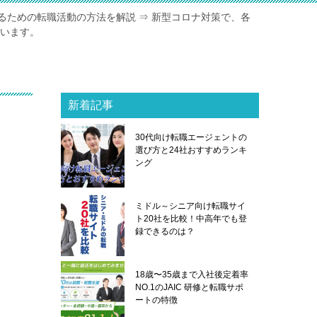
るための転職活動の方法を解説 ⇒ 新型コロナ対策で、各
ています。
新着記事
30代向け転職エージェントの
選び方と24社おすすめランキ
ング
ミドル～シニア向け転職サイ
ト20社を比較！中高年でも登
録できるのは？
18歳〜35歳まで入社後定着率
NO.1のJAIC 研修と転職サポ
ートの特徴