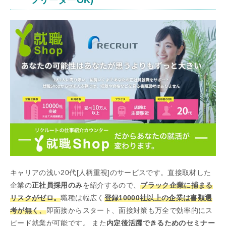
キャリアの浅い20代[人柄重視]のサービスです。直接取材した
企業の
正社員採用のみ
を紹介するので、
ブラック企業に捕まる
リスクがゼロ。
職種は幅広く
登録10000社以上の企業は書類選
考が無く、
即面接からスタート、面接対策も万全で効率的にス
ピード就業が可能です。 また
内定後活躍できるためのセミナー