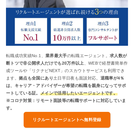
転職成功実績No.1、
業界最大手
の転職エージェント。
求人数が
断トツで非公開求人だけでも20万件以上
、WEBで経歴書簡単作
成ツールや「リクナビNEXT」のスカウトサービスも利用でき
ます。
拠点も全国にあり
土日平日夜も面談対応。
退職率が4％
は、キャリア・アドバイザーが希望の転職を親身になってサポ
ートしている証。
メインで活用したいエージェントです。
※コロナ対策：リモート面談等の転職サポートに対応していま
す。
リクルートエージェントへ無料登録