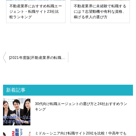
不動産業界におすすめ転職エー
不動産業界に未経験で転職する
ジェント・転職サイト23社比
には？志望動機や有利な資格、
較ランキング
稼げる求人の選び方
投
[2021年度版]不動産業界の転職市場の動向とおすすめの職種
稿
ナ
ビ
ゲ
新着記事
ー
シ
30代向け転職エージェントの選び方と24社おすすめラン
ョ
キング
ン
ミドル～シニア向け転職サイト20社を比較！中高年でも