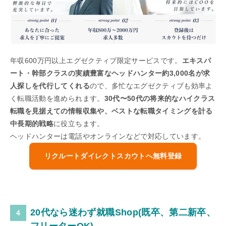
年収600万円以上エグゼクティブ限定サービスです。
エキスパ
ート・幹部クラスの実績豊富なヘッドハンター約3,000名が求
人探しを代行してくれる
ので、多忙なエグゼクティブも効率よ
く転職活動を進められます。
30代〜50代の将来的なハイクラス
転職を見据えての情報収集や、ベストな転職タイミングを計る
中長期的戦略
に役立ちます。
ヘッドハンターは電話やオンラインなどで対応しています。
リクルートダイレクトスカウトへ無料登録
20代なら迷わず就職Shop(既卒、第二新卒、
フリーターOK)