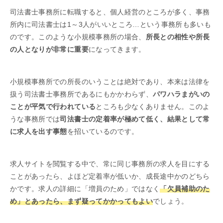
司法書士事務所に転職すると、個人経営のところが多く、事務
所内に司法書士は1～3人がいいところ…という事務所も多いも
のです。このような小規模事務所の場合、
所長との相性や所長
の人となりが非常に重要
になってきます。
小規模事務所での所長のいうことは絶対であり、本来は法律を
扱う司法書士事務所であるにもかかわらず、
パワハラまがいの
ことが平気で行われている
ところも少なくありません。このよ
うな事務所では
司法書士の定着率が極めて低く、結果として常
に求人を出す事態
を招いているのです。
求人サイトを閲覧する中で、常に同じ事務所の求人を目にする
ことがあったら、よほど定着率が低いか、成長途中かのどちら
かです。求人の詳細に「増員のため」ではなく
「欠員補助のた
め」とあったら、まず疑ってかかってもよい
でしょう。