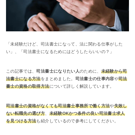
「未経験だけど、司法書士になって、法に関わる仕事がした
い」、「司法書士になるためにはどうしたらいいの？」
この記事では、
司法書士になりたい人
のために、
未経験から司
法書士になる方法
をまとめました。
司法書士の仕事内容
や
司法
書士の資格の取得方法
について詳しく解説しています。
司法書士の資格がなくても司法書士事務所で働く方法
や
失敗し
ない転職先の選び方
、
未経験OKかつ条件の良い司法書士求人
を見つける方法
も紹介しているので参考にしてください。