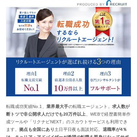
転職成功実績No.1、
業界最大手
の転職エージェント。
求人数が
断トツで非公開求人だけでも20万件以上
、WEBで経歴書簡単作
成ツールや「リクナビNEXT」のスカウトサービスも利用でき
ます。
拠点も全国にあり
土日平日夜も面談対応。
退職率が4％