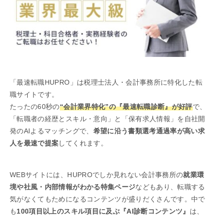
「最速転職HUPRO」は税理士法人・会計事務所に特化した転
職サイトです。
たったの60秒の
“会計業界特化”の『最速転職診断』が好評
で、
「転職者の経歴とスキル・意向」と「保有求人情報」を自社開
発のAIよるマッチングで、
希望に沿う書類選考通過率が高い求
人を最速で提案
してくれます。
WEBサイトには、HUPROでしか見れない会計事務所の
就業環
境や社風・内部情報がわかる特集ページ
などもあり、転職する
気がなくてもためになるコンテンツが盛りだくさんです。中で
も
100項目以上のスキル項目に及ぶ『AI診断コンテンツ』
は、