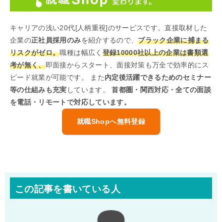
キャリアの浅い20代[人柄重視]のサービスです。直接取材した
企業の
正社員採用のみ
を紹介するので、
ブラック企業に捕まる
リスクがゼロ。
職種は幅広く
登録10000社以上の企業は書類選
考が無く、
即面接からスタート、面接対策も万全で効率的にス
ピード就業が可能です。 また
内定後活躍できるためのセミナー
等の仕組みも充実
しています。
首都圏・関西対応・全ての面談
を電話・リモートで対応しています。
就職Shopへ無料登録
この記事を書いている人