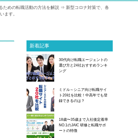
るための転職活動の方法を解説 ⇒ 新型コロナ対策で、各
ています。
新着記事
30代向け転職エージェントの
選び方と24社おすすめランキ
ング
ミドル～シニア向け転職サイ
ト20社を比較！中高年でも登
録できるのは？
18歳〜35歳まで入社後定着率
NO.1のJAIC 研修と転職サポ
ートの特徴