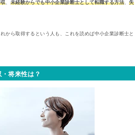
年収
、
未経験からでも中小企業診断士として転職する方法
、
失
これから取得するという人も、これを読めば中小企業診断士と
。
収・将来性は？