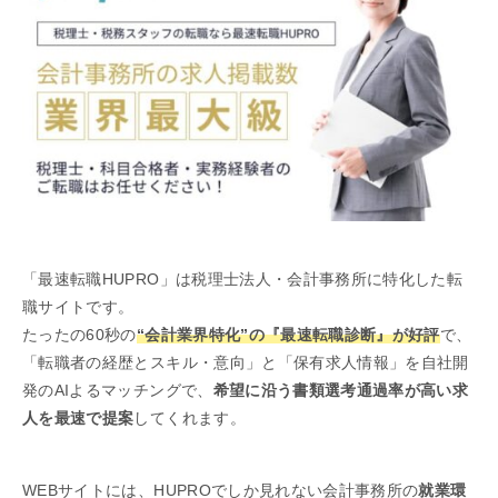
「最速転職HUPRO」は税理士法人・会計事務所に特化した転
職サイトです。
たったの60秒の
“会計業界特化”の『最速転職診断』が好評
で、
「転職者の経歴とスキル・意向」と「保有求人情報」を自社開
発のAIよるマッチングで、
希望に沿う書類選考通過率が高い求
人を最速で提案
してくれます。
WEBサイトには、HUPROでしか見れない会計事務所の
就業環