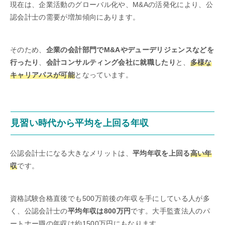
現在は、企業活動のグローバル化や、M&Aの活発化により、公
認会計士の需要が増加傾向にあります。
そのため、
企業の会計部門でM&Aやデューデリジェンスなどを
行ったり
、
会計コンサルティング会社に就職したり
と、
多様な
キャリアパスが可能
となっています。
見習い時代から平均を上回る年収
公認会計士になる大きなメリットは、
平均年収を上回る
高い年
収
です。
資格試験合格直後でも500万前後の年収を手にしている人が多
く、公認会計士の
平均年収は800万円
です。大手監査法人のパ
ートナー職の年収は約1500万円にもなります。