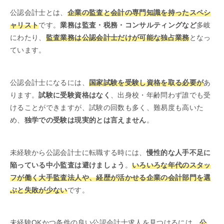
公認会計士とは、
企業の監査と会計の専門知識を持ったスペシ
ャリスト
です。
業務は監査・税務・コンサルティングなど
多岐
にわたり、
監査業務は公認会計士だけが可能な独占業務
となっ
ています。
公認会計士になるには、
国家試験を受験し資格を取る必要が
あ
ります。
試験に受験資格はなく
、出身校・年齢問わず誰でも受
けることができますが、試験の回数も多く、難易度も高いた
め、
独学での受験は現実的とは言えません
。
未経験から公認会計士に転職する時には、
慢性的な人手不足に
陥っている中小監査は避けましょう
。
いろいろな年代のスタッ
フが働く大手監査法人や、経歴が活かせる企業の会計部門を選
ぶと失敗が少ない
です。
未経験OKかつ条件の良い公認会計士求人を見つけるには、
公