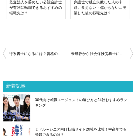
監査法人を辞めたい公認会計士
弁護士で独立失敗した人の末
が有利に転職できるおすすめの
路。食えない・儲からない…廃
転職先は？
業した後の転職先は？
投
行政書士になるには？資格の取り方と未経験でも失敗しない転職先の選び方
未経験から社会保険労務士に転職するには？資格取得や仕事内容・将来性・デメリットまで解説
稿
ナ
ビ
ゲ
新着記事
ー
シ
30代向け転職エージェントの選び方と24社おすすめラン
ョ
キング
ン
ミドル～シニア向け転職サイト20社を比較！中高年でも
登録できるのは？