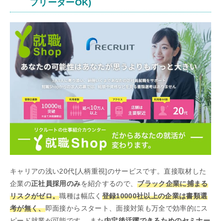
フリーターOK)
キャリアの浅い20代[人柄重視]のサービスです。直接取材した
企業の
正社員採用のみ
を紹介するので、
ブラック企業に捕まる
リスクがゼロ。
職種は幅広く
登録10000社以上の企業は書類選
考が無く、
即面接からスタート、面接対策も万全で効率的にス
ピード就業が可能です。 また
内定後活躍できるためのセミナー