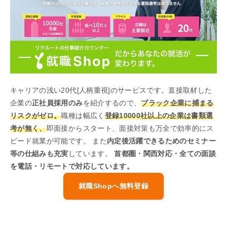
キャリアの浅い20代[人柄重視]のサービスです。直接取材した
企業の
正社員採用のみ
を紹介するので、
ブラック企業に捕まる
リスクがゼロ。
職種は幅広く
登録10000社以上の企業は書類選
考が無く、
即面接からスタート、面接対策も万全で効率的にス
ピード就業が可能です。 また
内定後活躍できるためのセミナー
等の仕組みも充実
しています。
首都圏・関西対応・全ての面談
を電話・リモートで対応しています。
就職Shopへ無料登録