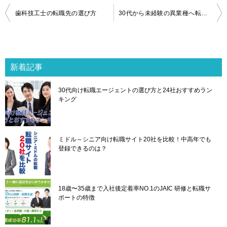
投
歯科技工士の転職先の選び方
30代から未経験の異業種へ転職する方法
稿
ナ
ビ
ゲ
新着記事
ー
シ
30代向け転職エージェントの選び方と24社おすすめラン
ョ
キング
ン
ミドル～シニア向け転職サイト20社を比較！中高年でも
登録できるのは？
18歳〜35歳まで入社後定着率NO.1のJAIC 研修と転職サ
ポートの特徴