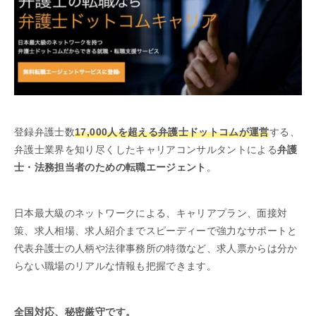
登録弁護士数
17,000人を超える弁護士ドットコムが運営
する、
弁護士業界を知り尽くしたキャリアコンサルタントによる
弁護
士・法務担当者のための転職エージェント
。
日本最大級のネットワークによる、キャリアプラン、面接対
策、求人相場、求人紹介までスピーディーで強力なサポートと
代表弁護士の人柄や法律事務所の特徴など、求人票からは分か
らない職場のリアルな情報も把握できます。
全国対応、秘密厳守です。