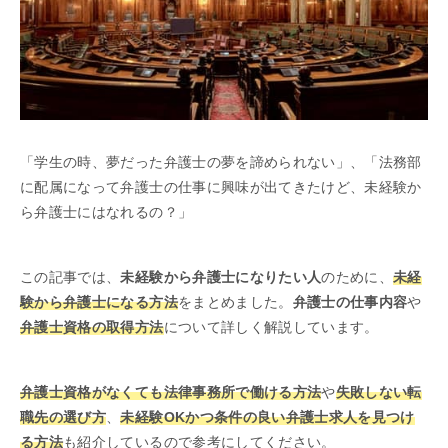
「学生の時、夢だった弁護士の夢を諦められない」、「法務部
に配属になって弁護士の仕事に興味が出てきたけど、未経験か
ら弁護士にはなれるの？」
この記事では、
未経験から弁護士になりたい人
のために、
未経
験から弁護士になる方法
をまとめました。
弁護士の仕事内容
や
弁護士資格の取得方法
について詳しく解説しています。
弁護士資格がなくても法律事務所で働ける方法
や
失敗しない転
職先の選び方
、
未経験OKかつ条件の良い弁護士求人を見つけ
る方法
も紹介しているので参考にしてください。