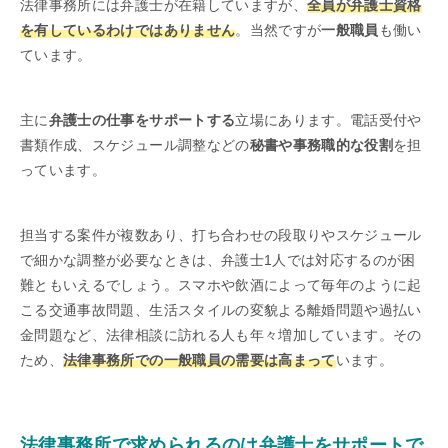
法律事務所には弁護士が在籍していますが、
全員が弁護士資格
を有しているわけではありません
。当然ですが
一般職員
も働い
ています。
主に
弁護士の仕事をサポートする
立場にあります。電話受付や
書類作成、スケジュール調整などの
秘書や事務職的な役割
を担
っています。
担当する案件が複数あり、打ち合わせの段取りやスケジュール
で細かな調整が必要なときは、弁護士1人では対応するのが困
難ともいえるでしょう。スマホや飲酒によって毎年のように起
こる交通事故問題、生活スタイルの変貌よる離婚問題や過払い
金問題など、法律相談に訪れる人も年々増加しています。その
ため、
法律事務所での一般職員の需要は高まって
います。
法律事務所で求められるのは弁護士をサポートで