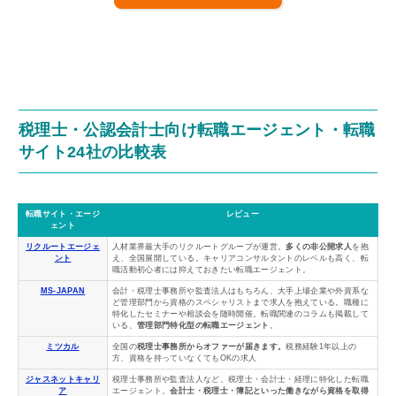
税理士・公認会計士向け転職エージェント・転職
サイト24社の比較表
転職サイト・エージ
レビュー
ェント
リクルートエージェ
人材業界最大手のリクルートグループが運営。
多くの非公開求人
を抱
ント
え、全国展開している。キャリアコンサルタントのレベルも高く、転
職活動初心者には抑えておきたい転職エージェント。
MS-JAPAN
会計・税理士事務所や監査法人はもちろん、大手上場企業や外資系な
ど管理部門から資格のスペシャリストまで求人を抱えている。職種に
特化したセミナーや相談会を随時開催。転職関連のコラムも掲載して
いる、
管理部門特化型の転職エージェント
。
ミツカル
全国の
税理士事務所からオファーが届きます。
税務経験1年以上の
方、資格を持っていなくてもOKの求人
ジャスネットキャリ
税理士事務所や監査法人など、税理士・会計士・経理に特化した転職
ア
エージェント。
会計士・税理士・簿記といった働きながら資格を取得