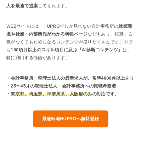
人を最速で提案
してくれます。
WEBサイトには、HUPROでしか見れない会計事務所の
就業環
境や社風・内部情報がわかる特集ページ
などもあり、転職する
気がなくてもためになるコンテンツが盛りだくさんです。中で
も
100項目以上のスキル項目に及ぶ『AI診断コンテンツ』
は、
特に利用する価値があります。
・会計事務所・税理士法人の最新求人が、常時4000件以上あり
・25〜45才の税理士法人・会計事務所への転職希望者
・
東京都、埼玉県、神奈川県、大阪府のみ
の対応です。
最速転職HUPROへ無料登録