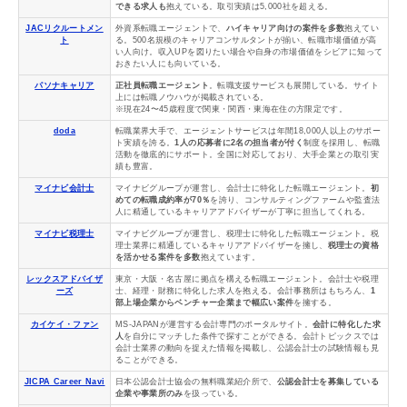
できる求人も
抱えている。取引実績は5,000社を超える。
JACリクルートメン
外資系転職エージェントで、
ハイキャリア向けの案件を多数
抱えてい
ト
る。500名規模のキャリアコンサルタントが揃い、転職市場価値が高
い人向け。収入UPを図りたい場合や自身の市場価値をシビアに知って
おきたい人にも向いている。
パソナキャリア
正社員転職エージェント
。転職支援サービスも展開している。サイト
上には転職ノウハウが掲載されている。
※現在24〜45歳程度で関東・関西・東海在住の方限定です。
doda
転職業界大手で、エージェントサービスは年間18,000人以上のサポー
ト実績を誇る。
1人の応募者に2名の担当者が付く
制度を採用し、転職
活動を徹底的にサポート。全国に対応しており、大手企業との取引実
績も豊富。
マイナビ会計士
マイナビグループが運営し、会計士に特化した転職エージェント。
初
めての転職成約率が70％
を誇り、コンサルティングファームや監査法
人に精通しているキャリアアドバイザーが丁寧に担当してくれる。
マイナビ税理士
マイナビグループが運営し、税理士に特化した転職エージェント。税
理士業界に精通しているキャリアアドバイザーを擁し、
税理士の資格
を活かせる案件を多数
抱えています。
レックスアドバイザ
東京・大阪・名古屋に拠点を構える転職エージェント。会計士や税理
ーズ
士、経理・財務に特化した求人を抱える。会計事務所はもちろん、
1
部上場企業からベンチャー企業まで幅広い案件
を擁する。
カイケイ・ファン
MS-JAPANが運営する会計専門のポータルサイト。
会計に特化した求
人
を自分にマッチした条件で探すことができる。会計トピックスでは
会計士業界の動向を捉えた情報を掲載し、公認会計士の試験情報も見
ることができる。
JICPA Career Navi
日本公認会計士協会の無料職業紹介所で、
公認会計士を募集している
企業や事業所のみ
を扱っている。