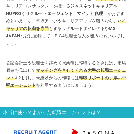
キャリアコンサルタントを擁する
ジャスネットキャリア
や
HUPRO
や
リクルートエージェント
、
マイナビ税理士
がおすす
めといえます。年収アップやキャリアアップを狙うなら、
ハイ
キャリアの転職を専門
とする
リクルートダイレクト
や
MS-
JAPAN
などに登録して、BIG4税理士法人を狙うのもいいでし
ょう。
公認会計士や税理士を辞めて異業種に転職するときには、市場
価値を見出して
マッチングをさせてくれる大手の転職エージェ
ント
を利用し、未経験からの転職には
転職サポートの手厚い中
堅エージェント
を利用するようにしましょう。
本当に使ってよかった転職エージェントは？