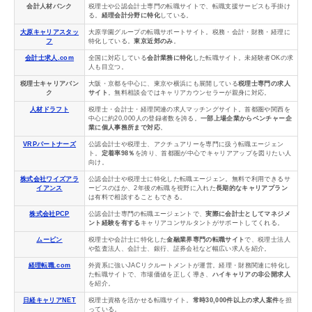
会計人材バンク
税理士や公認会計士専門の転職サイトで、転職支援サービスも手掛け
る。
経理会計分野に特化
している。
大原キャリアスタッ
大原学園グループの転職サポートサイト。税務・会計・財務・経理に
フ
特化している。
東京近郊のみ
。
会計士求人.com
全国に対応している
会計業務に特化
した転職サイト。未経験者OKの求
人も目立つ。
税理士キャリアバン
大阪・京都を中心に、東京や横浜にも展開している
税理士専門の求人
ク
サイト
。無料相談会ではキャリアカウンセラーが親身に対応。
人材ドラフト
税理士・会計士・経理関連の求人マッチングサイト。首都圏や関西を
中心に約20,000人の登録者数を誇る。
一部上場企業からベンチャー企
業に個人事務所まで対応
。
VRPパートナーズ
公認会計士や税理士、アクチュアリーを専門に扱う転職エージェン
ト。
定着率98％
を誇り、首都圏が中心でキャリアアップを図りたい人
向け。
株式会社ワイズアラ
公認会計士や税理士に特化した転職エージェン。無料で利用できるサ
イアンス
ービスのほか、2年後の転職を視野に入れた
長期的なキャリアプラン
は有料で相談することもできる。
株式会社PCP
公認会計士専門の転職エージェントで、
実際に会計士としてマネジメ
ント経験を有する
キャリアコンサルタントがサポートしてくれる。
ムービン
税理士や会計士に特化した
金融業界専門の転職サイト
で、税理士法人
や監査法人、会計士、銀行、証券会社など幅広い求人を紹介。
経理転職.com
外資系に強いJACリクルートメントが運営。経理・財務関連に特化し
た転職サイトで、市場価値を正しく導き、
ハイキャリアの非公開求人
を紹介。
日経キャリアNET
税理士資格を活かせる転職サイト。
常時30,000件以上の求人案件
を担
っている。