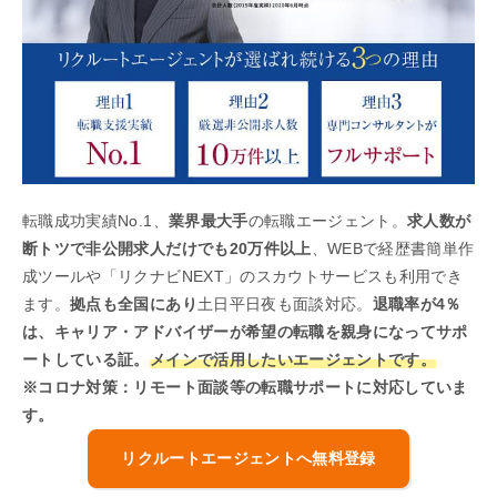
転職成功実績No.1、
業界最大手
の転職エージェント。
求人数が
断トツで非公開求人だけでも20万件以上
、WEBで経歴書簡単作
成ツールや「リクナビNEXT」のスカウトサービスも利用でき
ます。
拠点も全国にあり
土日平日夜も面談対応。
退職率が4％
は、キャリア・アドバイザーが希望の転職を親身になってサポ
ートしている証。
メインで活用したいエージェントです。
※コロナ対策：リモート面談等の転職サポートに対応していま
す。
リクルートエージェントへ無料登録