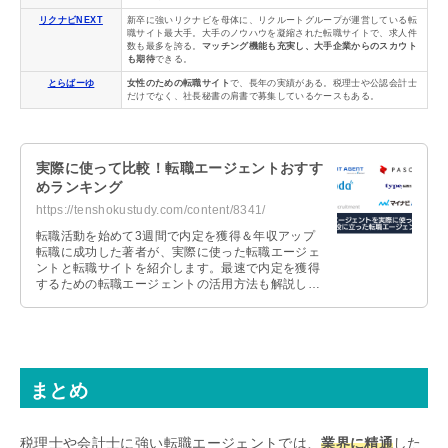
リクナビNEXT
新卒に強いリクナビを母体に、リクルートグループが運営している転
職サイト最大手。大手のノウハウを凝縮された転職サイトで、求人件
数も最多を誇る。
マッチング機能も充実し、大手企業からのスカウト
も期待
できる。
とらばーゆ
女性のための転職サイト
で、長年の実績がある。税理士や公認会計士
だけでなく、社長秘書の肩書で募集しているケースもある。
実際に使って比較！転職エージェントおすす
めランキング
https://tenshokustudy.com/content/8341/
転職活動を始めて3週間で内定を獲得＆年収アップ
転職に成功した著者が、実際に使った転職エージェ
ントと転職サイトを紹介します。最速で内定を獲得
するための転職エージェントの活用方法も解説しま
すので、これから転職活動を始める人は参考にして
ください。
まとめ
税理士や会計士に強い転職エージェントでは、
業界に精通
した