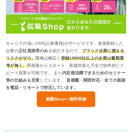
キャリアの浅い20代[人柄重視]のサービスです。直接取材した
企業の
正社員採用のみ
を紹介するので、
ブラック企業に捕まる
リスクがゼロ。
職種は幅広く
登録10000社以上の企業は書類選
考が無く、
即面接からスタート、面接対策も万全で効率的にス
ピード就業が可能です。 また
内定後活躍できるためのセミナー
等の仕組みも充実
しています。
首都圏・関西対応・全ての面談
を電話・リモートで対応しています。
就職Shopへ無料登録