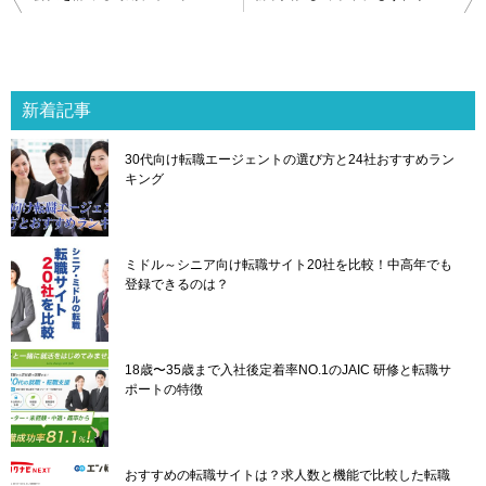
稿
ナ
ビ
ゲ
新着記事
ー
シ
30代向け転職エージェントの選び方と24社おすすめラン
ョ
キング
ン
ミドル～シニア向け転職サイト20社を比較！中高年でも
登録できるのは？
18歳〜35歳まで入社後定着率NO.1のJAIC 研修と転職サ
ポートの特徴
おすすめの転職サイトは？求人数と機能で比較した転職