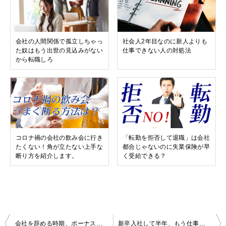
会社の人間関係で孤立しちゃっ
社会人2年目なのに新人よりも
た奴はもう出世の見込みがない
仕事できない人の対処法
から転職しろ
コロナ禍の会社の飲み会に行き
「転勤を拒否して退職」は会社
たくない！角が立たない上手な
都合じゃないのに失業保険が早
断り方を紹介します。
く受給できる？
投
会社を辞める時期、ボーナスや税金で損しないタイミングとは？
新卒入社して半年、もう仕事辞めたい人が損しない為に退職までに準備すべきこと