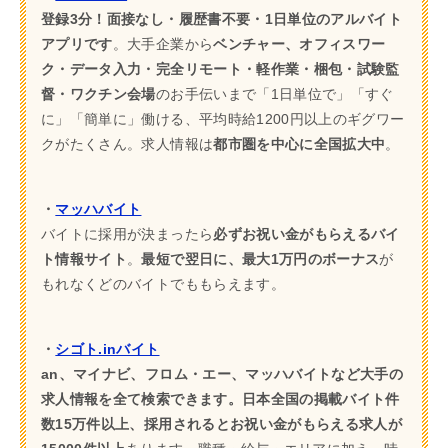
登録3分！面接なし・履歴書不要・1日単位のアルバイト
アプリです
。大手企業から
ベンチャー、オフィスワー
ク・データ入力・完全リモート・軽作業・梱包・試験監
督・ワクチン会場
のお手伝いまで「1日単位で」「すぐ
に」「簡単に」働ける、平均時給1200円以上のギグワー
クがたくさん。求人情報は
都市圏を中心に全国拡大中
。
・
マッハバイト
バイトに採用が決まったら
必ずお祝い金がもらえるバイ
ト情報サイト
。
最短で翌日に、最大1万円のボーナス
が
もれなくどのバイトでももらえます。
・
シゴト.inバイト
an、マイナビ、フロム・エー、マッハバイトなど大手の
求人情報を全て検索できます。日本全国の掲載バイト件
数15万件以上、採用されるとお祝い金がもらえる求人が