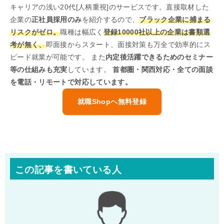
キャリアの浅い20代[人柄重視]のサービスです。直接取材した
企業の
正社員採用のみ
を紹介するので、
ブラック企業に捕まる
リスクがゼロ。
職種は幅広く
登録10000社以上の企業は書類選
考が無く、
即面接からスタート、面接対策も万全で効率的にス
ピード就業が可能です。 また
内定後活躍できるためのセミナー
等の仕組みも充実
しています。
首都圏・関西対応・全ての面談
を電話・リモートで対応しています。
就職Shopへ無料登録
この記事を書いている人