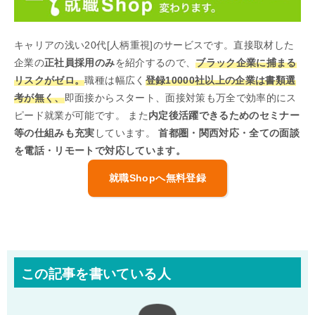
キャリアの浅い20代[人柄重視]のサービスです。直接取材した
企業の
正社員採用のみ
を紹介するので、
ブラック企業に捕まる
リスクがゼロ。
職種は幅広く
登録10000社以上の企業は書類選
考が無く、
即面接からスタート、面接対策も万全で効率的にス
ピード就業が可能です。 また
内定後活躍できるためのセミナー
等の仕組みも充実
しています。
首都圏・関西対応・全ての面談
を電話・リモートで対応しています。
就職Shopへ無料登録
この記事を書いている人