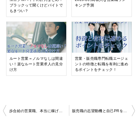
ブラックって聞くけどバイトで
キング予測
もきつい？
ルート営業＝ノルマなしは間違
営業・販売職専門転職エージェ
い！楽なルート営業求人の見分
ントの特徴と転職を有利に進め
け方
るポイントをチェック！
投
歩合給の営業職、本当に稼げる求人と稼げない求人の違いとは？
販売職の志望動機と自己PRを転職パターン別にまとめてみた
稿
ナ
ビ