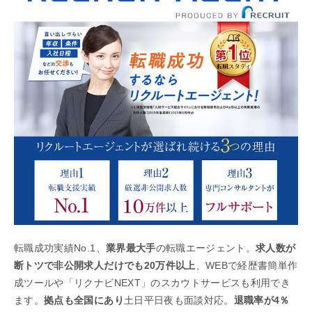
転職成功実績No.1、
業界最大手
の転職エージェント。
求人数が
断トツで非公開求人だけでも20万件以上
、WEBで経歴書簡単作
成ツールや「リクナビNEXT」のスカウトサービスも利用でき
ます。
拠点も全国にあり
土日平日夜も面談対応。
退職率が4％