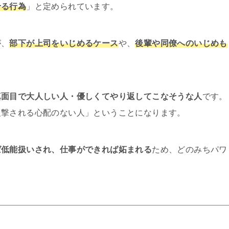
せる行為
」と定められています。
が、
部下が上司をいじめるケース
や、
後輩や同僚へのいじめも
真面目で大人しい人・優しくてやり返してこなそうな人
です。
反撃される心配のない人」ということになります。
ば低能扱いされ、仕事ができれば妬まれる
ため、どのみちパワ