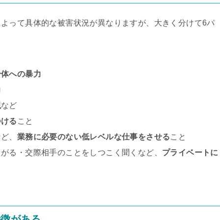
よって具体的な被害状況が異なりますが、大きく分けて6パ
身体への暴力
力
視
など
つける
こと
など、
業務に必要のない低レベルな仕事をさせる
こと
たがる・交際相手のことをしつこく聞くなど、
プライベートに
特徴がある