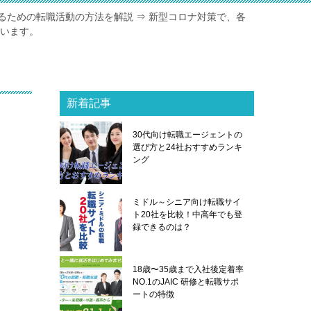
るための転職活動の方法を解説 ⇒ 新型コロナ対策で、各
ています。
新着記事
ま
30代向け転職エージェントの
選び方と24社おすすめランキ
ング
ミドル～シニア向け転職サイ
ト20社を比較！中高年でも登
録できるのは？
18歳〜35歳まで入社後定着率
NO.1のJAIC 研修と転職サポ
ートの特徴