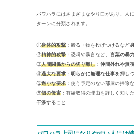
パワハラにはさまざまなやり口があり、人に
ターンに分類されます。
①
身体的攻撃
：殴る・物を投げつけるなど
②
精神的攻撃
：恐喝や暴言など、
言葉の暴
③
人間関係からの切り離し
：
仲間外れや無
④
過大な要求
：
明らかに無理な仕事を押し
⑤
過小な要求
：使う予定のない部屋の掃除
⑥
個の侵害
：有給取得の理由を詳しく知り
干渉する
こと
パワハラ上司になりやすい人には