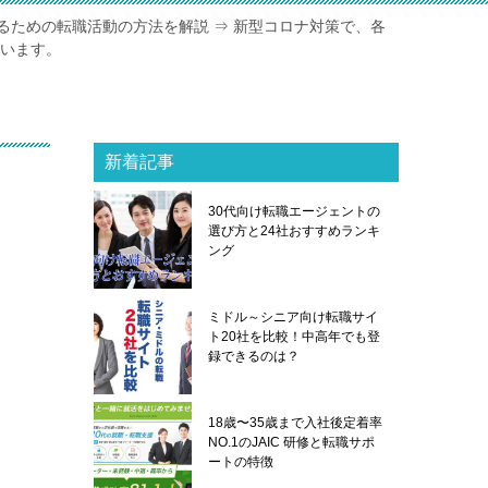
るための転職活動の方法を解説 ⇒ 新型コロナ対策で、各
ています。
新着記事
30代向け転職エージェントの
選び方と24社おすすめランキ
ング
ミドル～シニア向け転職サイ
ト20社を比較！中高年でも登
録できるのは？
18歳〜35歳まで入社後定着率
NO.1のJAIC 研修と転職サポ
ートの特徴