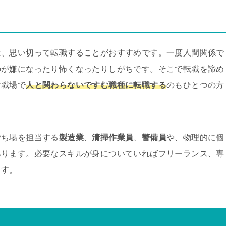
は、思い切って転職することがおすすめです。一度人間関係で
のが嫌になったり怖くなったりしがちです。そこで転職を諦め
け職場で
人と関わらないですむ職種に転職する
のもひとつの方
持ち場を担当する
製造業
、
清掃作業員
、
警備員
や、物理的に個
あります。必要なスキルが身についていればフリーランス、専
ます。