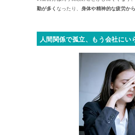
勤が多く
なったり、
身体や精神的な疲労か
人間関係で孤立、もう会社にい