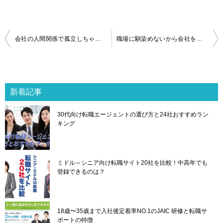
投
会社の人間関係で孤立しちゃった奴はもう出世の見込みがないから転職しろ
職場に馴染めないから会社を辞めたい！次こそ失敗しない転職先の見つけ方
稿
ナ
ビ
ゲ
新着記事
ー
シ
30代向け転職エージェントの選び方と24社おすすめラン
ョ
キング
ン
ミドル～シニア向け転職サイト20社を比較！中高年でも
登録できるのは？
18歳〜35歳まで入社後定着率NO.1のJAIC 研修と転職サ
ポートの特徴