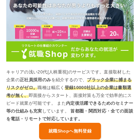
キャリアの浅い20代[人柄重視]のサービスです。直接取材した
企業の
正社員採用のみ
を紹介するので、
ブラック企業に捕まる
リスクがゼロ。
職種は幅広く
登録10000社以上の企業は書類選
考が無く、
即面接からスタート、面接対策も万全で効率的にス
ピード就業が可能です。 また
内定後活躍できるためのセミナー
等の仕組みも充実
しています。
首都圏・関西対応・全ての面談
を電話・リモートで対応しています。
就職Shopへ無料登録