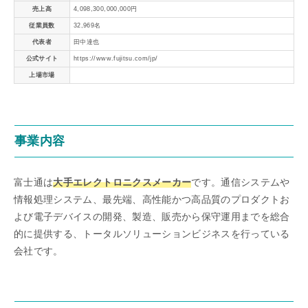
売上高
4,098,300,000,000円
従業員数
32,969名
代表者
田中達也
公式サイト
https://www.fujitsu.com/jp/
上場市場
事業内容
富士通は
大手エレクトロニクスメーカー
です。通信システムや
情報処理システム、最先端、高性能かつ高品質のプロダクトお
よび電子デバイスの開発、製造、販売から保守運用までを総合
的に提供する、トータルソリューションビジネスを行っている
会社です。