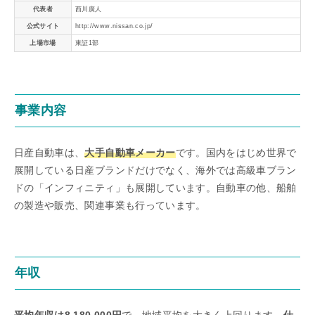
代表者
西川廣人
公式サイト
http://www.nissan.co.jp/
上場市場
東証1部
事業内容
日産自動車は、
大手自動車メーカー
です。国内をはじめ世界で
展開している日産ブランドだけでなく、海外では高級車ブラン
ドの「インフィニティ」も展開しています。自動車の他、船舶
の製造や販売、関連事業も行っています。
年収
平均年収は8,180,000円
で、地域平均を大きく上回ります。
仕