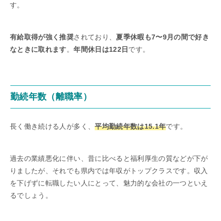
す。
有給取得が強く推奨
されており、
夏季休暇も7〜9月の間で好き
なときに取れます
。
年間休日は122日
です。
勤続年数（離職率）
長く働き続ける人が多く、
平均勤続年数は15.1年
です。
過去の業績悪化に伴い、昔に比べると福利厚生の質などが下が
りましたが、それでも県内では年収がトップクラスです。収入
を下げずに転職したい人にとって、魅力的な会社の一つといえ
るでしょう。