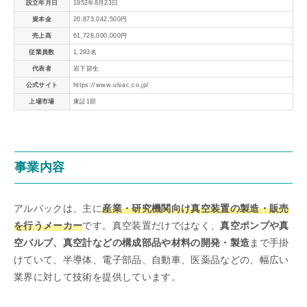
設立年月日
1952年8月23日
資本金
20,873,042,500円
売上高
61,728,000,000円
従業員数
1,293名
代表者
岩下節生
公式サイト
https://www.ulvac.co.jp/
上場市場
東証1部
事業内容
アルバックは、主に
産業・研究機関向け真空装置の製造・販売
を行うメーカー
です。真空装置だけではなく、
真空ポンプや真
空バルブ、真空計などの構成部品や材料の開発・製造
まで手掛
けていて、半導体、電子部品、自動車、医薬品などの、幅広い
業界に対して技術を提供しています。