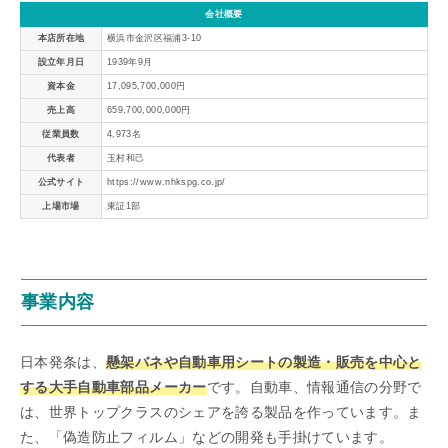
会社概要
本店所在地
横浜市金沢区福浦3-10
設立年月日
1939年9月
資本金
17,095,700,000円
売上高
659,700,000,000円
従業員数
4,973名
代表者
玉村和己
公式サイト
https://www.nhkspg.co.jp/
上場市場
東証1部
事業内容
日本発条は、
懸架バネや自動車用シートの製造・販売を中心と
する大手自動車部品メーカー
です。自動車、情報通信の分野で
は、世界トップクラスのシェアを誇る製品を作っています。ま
た、「偽造防止フィルム」などの開発も手掛けています。