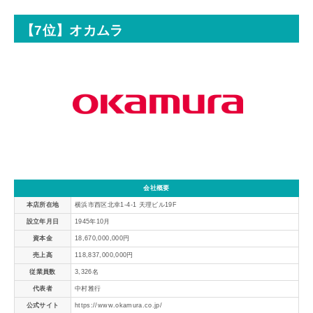
【7位】オカムラ
会社概要
本店所在地
横浜市西区北幸1-4-1 天理ビル19F
設立年月日
1945年10月
資本金
18,670,000,000円
売上高
118,837,000,000円
従業員数
3,326名
代表者
中村雅行
公式サイト
https://www.okamura.co.jp/