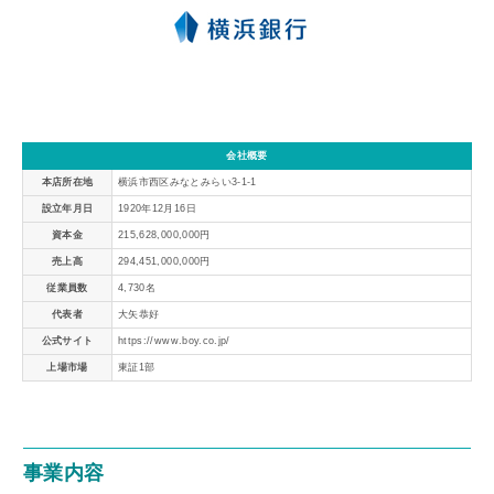
会社概要
本店所在地
横浜市西区みなとみらい3-1-1
設立年月日
1920年12月16日
資本金
215,628,000,000円
売上高
294,451,000,000円
従業員数
4,730名
代表者
大矢恭好
公式サイト
https://www.boy.co.jp/
上場市場
東証1部
事業内容