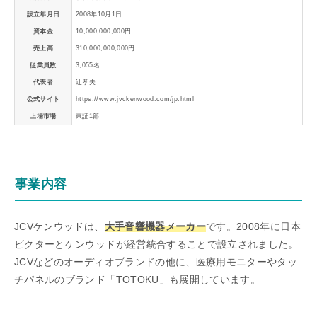
設立年月日
2008年10月1日
資本金
10,000,000,000円
売上高
310,000,000,000円
従業員数
3,055名
代表者
辻孝夫
公式サイト
https://www.jvckenwood.com/jp.html
上場市場
東証1部
事業内容
JCVケンウッドは、
大手音響機器メーカー
です。2008年に日本
ビクターとケンウッドが経営統合することで設立されました。
JCVなどのオーディオブランドの他に、医療用モニターやタッ
チパネルのブランド「TOTOKU」も展開しています。