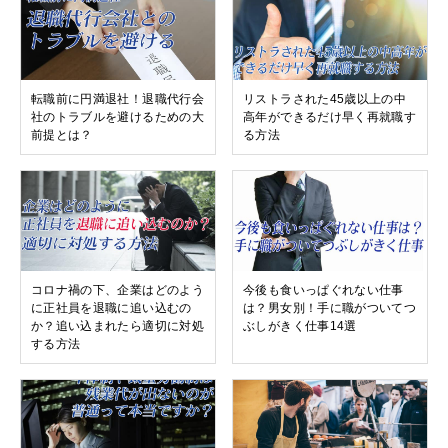
転職前に円満退社！退職代行会
リストラされた45歳以上の中
社のトラブルを避けるための大
高年ができるだけ早く再就職す
前提とは？
る方法
コロナ禍の下、企業はどのよう
今後も食いっぱぐれない仕事
に正社員を退職に追い込むの
は？男女別！手に職がついてつ
か？追い込まれたら適切に対処
ぶしがきく仕事14選
する方法