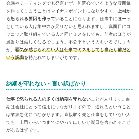
会議やミーティングでも発言せず、無関心でいるような雰囲気
を作ってしまうことはマイナスポイントになりやすく、
上司か
ら怒られる要因を作っている
ことになります。仕事中にぼーっ
としている人は集中力が足りないと思われますし、真面目にコ
ツコツと取り組んでいる人と同じミスをしても、前者のほうが
風当りは厳しくなるでしょう。不公平という人もいるでしょう
が、
覇気が感じられない人は仕事でミスをしても当たり前だと
いう認識
を持たれてしまいがちです。
納期を守れない・言い訳ばかり
仕事で怒られる人の多くは納期を守れない
ことがあります。納
期は会社にとって信用につながりますので、遅れるということ
は業績悪化につながります。直接取引先と仕事をしていない人
でも、上司からいつまでにやってほしいと期日を言われること
があるはずです。