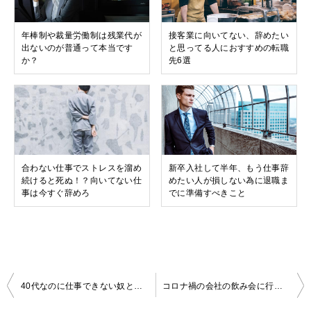
年棒制や裁量労働制は残業代が
接客業に向いてない、辞めたい
出ないのが普通って本当です
と思ってる人におすすめの転職
か？
先6選
合わない仕事でストレスを溜め
新卒入社して半年、もう仕事辞
続けると死ぬ！？向いてない仕
めたい人が損しない為に退職ま
事は今すぐ辞めろ
でに準備すべきこと
投
40代なのに仕事できない奴と認定されて辛い・辞めたい人の対処法
コロナ禍の会社の飲み会に行きたくない！角が立たない上手な断り方を紹介します。
稿