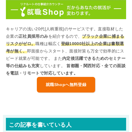
キャリアの浅い20代[人柄重視]のサービスです。直接取材した
企業の
正社員採用のみ
を紹介するので、
ブラック企業に捕まる
リスクがゼロ。
職種は幅広く
登録10000社以上の企業は書類選
考が無く、
即面接からスタート、面接対策も万全で効率的にス
ピード就業が可能です。 また
内定後活躍できるためのセミナー
等の仕組みも充実
しています。
首都圏・関西対応・全ての面談
を電話・リモートで対応しています。
就職Shopへ無料登録
この記事を書いている人