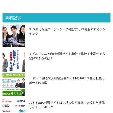
ナ
ビ
ゲ
新着記事
ー
シ
30代向け転職エージェントの選び方と24社おすすめラン
ョ
キング
ン
ミドル～シニア向け転職サイト20社を比較！中高年でも
登録できるのは？
18歳〜35歳まで入社後定着率NO.1のJAIC 研修と転職サ
ポートの特徴
おすすめの転職サイトは？求人数と機能で比較した転職
サイトランキング