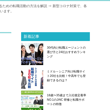
るための転職活動の方法を解説 ⇒ 新型コロナ対策で、各
ています。
新着記事
30代向け転職エージェントの
選び方と24社おすすめランキ
ング
ミドル～シニア向け転職サイ
ト20社を比較！中高年でも登
録できるのは？
18歳〜35歳まで入社後定着率
NO.1のJAIC 研修と転職サポ
ートの特徴