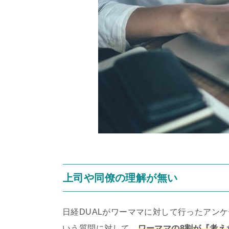
上司や同僚の理解が無い
日経DUALがワーママに対して行ったアン
いう質問に対して、
ワーママの8割が『考え