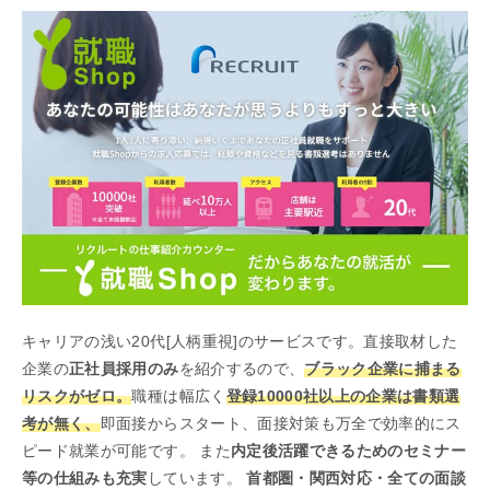
キャリアの浅い20代[人柄重視]のサービスです。直接取材した
企業の
正社員採用のみ
を紹介するので、
ブラック企業に捕まる
リスクがゼロ。
職種は幅広く
登録10000社以上の企業は書類選
考が無く、
即面接からスタート、面接対策も万全で効率的にス
ピード就業が可能です。 また
内定後活躍できるためのセミナー
等の仕組みも充実
しています。
首都圏・関西対応・全ての面談