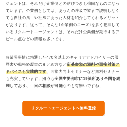
ジェントは、それだけ企業側との結びつきも強固なものになっ
ています。企業側としては、あうんの呼吸で皆まで説明しなく
ても自社の風土や社風にあった人材を紹介してくれるメリット
があります。従って、そんな｢企業側のニーズ｣を多く把握して
いるリクルートエージェントは、それだけ企業側が期待するア
ピール点などの情報も多いです。
各業界事情に精通した470名以上のキャリアアドバイザー
の履
歴書や職務経歴書のまとめ方など
応募書類の添削や面接対策ア
ドバイスも実践的です
、面接力向上セミナーなど無料セミナー
も充実しています。拠点も
全国主要都市に19箇所あり全国を網
羅しており、土日の相談が可能
なのも有難いですね。
リクルートエージェントへ無料登録