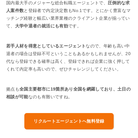
国内最大手のメジャーな総合転職エージェントで、
圧倒的な求
人案件数
と登録者で内定決定数もNo.1です。とにかく豊富なマ
ッチング経験と幅広い業界業種のクライアント企業が揃ってい
て、
大学中退者の就活にも有効
です。
若手人材を得意としているエージェント
なので、年齢も高い中
退者の場合は登録不可ということもあるかもしれませんが、20
代なら登録できる確率は高く、登録できれば企業に強く押して
くれて内定率も高いので、ぜひチャレンジしてください。
拠点も
全国主要都市に19箇所あり全国を網羅しており、土日の
相談が可能
なのも有難いですね。
リクルートエージェントへ無料登録