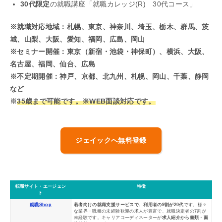
30代限定
の就職講座「就職カレッジ(R) 30代コース」
※就職対応地域：
札幌、
東京、神奈川、埼玉、栃木、群馬、茨
城、山梨、大阪、愛知、福岡、広島、岡山
※セミナー開催：
東京（新宿・池袋・神保町）、横浜、大阪、
名古屋、福岡、仙台、広島
※不定期開催：神戸、京都、北九州、札幌、岡山、千葉、静岡
など
※
35歳まで可能です。※WEB面談対応です。
ジェイックへ無料登録
転職サイト・エージェン
特徴
ト
就職Shop
若者向けの就職支援サービスで、利用者の9割が20代
です。様々
な業界・職種の未経験歓迎の求人が豊富で、就職決定者の7割が
未経験です。キャリアコーディネーターが
求人紹介から書類・面