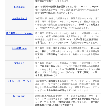
接対策までサポート
してくれます。
ジェイック
無料で5日間の就職講座を受講
できる、若いニート・フリーター
専門の就職支援サービスです。受講後は学歴問わず20社と面接可
能で
内定率8割以上
の実績があります。
ハタラクティブ
10代若年層に特化した就職サイト・就活支援サービスです。第二
新卒・既卒、中退者やニート、フリーターなど、社会人経験のな
い若者も優良企業の正社員を目指せます。
1都3県エリアを対象
と
し、未経験OKの求人案件を常に1000件以上あります。
第二新卒エージェントneo
第二新卒・既卒やフリーター向けに特化した、転職就職エージェ
ントです。幅広い業種や職種の求人案件があり、ITエンジニアや
WEB系求人も豊富です。
既卒ニート、大学中退者など採用弱者
を専門
とし、イベントやセミナー、入社前研修サービスもあり。
いい就職.com
第二新卒・新卒・既卒未就職者・留学帰国者限定など、
若い人材
向けに特化
した就職支援サービスです。全国対応で求人情報を随
時更新し、
就職活動をフルサポート、
無料セミナーも多数開催中
です。
ウズキャリ
第二新卒・既卒ニート・中退者などに特化した就活支援サイトで
す。
IT系企業に強み
があり、エンジニア職や営業職への無料研修
コースもあります。
トータルで20時間以上のカウンセリングが特
徴
で、ブラック企業はないので安心です。
東京（関東）、大阪、
名古屋、福岡のみです。
リクルートエージェント
人材業界では
国内最大手
の転職エージェントです。キャリア転職
者向けサービスだけでなく就職部門もあり、既卒や第二新卒、職
歴なしの若者の就職成功率も高いです。経験豊富なキャリアアド
バイザーが
大学中退者の就活もサポート
してくれます。
for-woman
20代女性専門の転職支援サービス、新卒や第二新卒、フリーター
やニートでも利用できます。
女性目線での働き方に理解があるキ
ャリア・アドバイザーが親身に相談に乗ってくれる。
一都三県に
転職希望の22歳〜35歳まで方限定です。