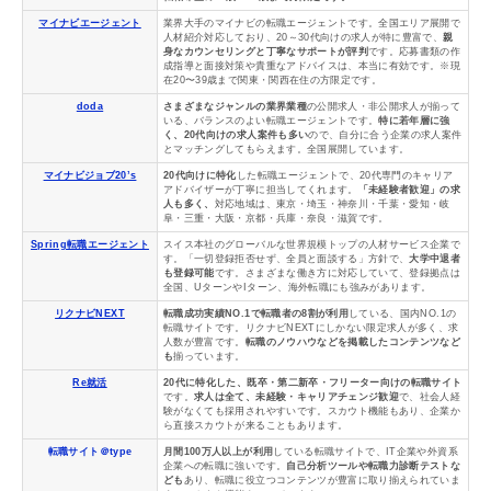
マイナビエージェント
業界大手のマイナビの転職エージェントです。全国エリア展開で
人材紹介対応しており、20～30代向けの求人が特に豊富で、
親
身なカウンセリングと丁寧なサポートが評判
です。応募書類の作
成指導と面接対策や貴重なアドバイスは、本当に有効です。※現
在20〜39歳まで関東・関西在住の方限定です。
doda
さまざまなジャンルの業界業種
の公開求人・非公開求人が揃って
いる、バランスのよい転職エージェントです。
特に若年層に強
く、20代向けの求人案件も多い
ので、自分に合う企業の求人案件
とマッチングしてもらえます。全国展開しています。
マイナビジョブ20’s
20代向けに特化
した転職エージェントで、20代専門のキャリア
アドバイザーが丁寧に担当してくれます。
「未経験者歓迎」の求
人も多く、
対応地域は、東京・埼玉・神奈川・千葉・愛知・岐
阜・三重・大阪・京都・兵庫・奈良・滋賀です。
Spring転職エージェント
スイス本社のグローバルな世界規模トップの人材サービス企業で
す。「一切登録拒否せず、全員と面談する」方針で、
大学中退者
も登録可能
です。さまざまな働き方に対応していて、登録拠点は
全国、UターンやIターン、海外転職にも強みがあります。
リクナビNEXT
転職成功実績NO.1で転職者の8割が利用
している、国内NO.1の
転職サイトです。リクナビNEXTにしかない限定求人が多く、求
人数が豊富です。
転職のノウハウなどを掲載したコンテンツなど
も
揃っています。
Re就活
20代に特化した、既卒・第二新卒・フリーター向けの転職サイト
です。
求人は全て、未経験・キャリアチェンジ歓迎
で、社会人経
験がなくても採用されやすいです。スカウト機能もあり、企業か
ら直接スカウトが来ることもあります。
転職サイト＠type
月間100万人以上が利用
している転職サイトで、IT企業や外資系
企業への転職に強いです。
自己分析ツールや転職力診断テストな
ども
あり、転職に役立つコンテンツが豊富に取り揃えられていま