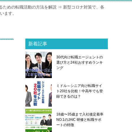
るための転職活動の方法を解説 ⇒ 新型コロナ対策で、各
ています。
新着記事
30代向け転職エージェントの
選び方と24社おすすめランキ
ング
ミドル～シニア向け転職サイ
ト20社を比較！中高年でも登
録できるのは？
18歳〜35歳まで入社後定着率
NO.1のJAIC 研修と転職サポ
ートの特徴