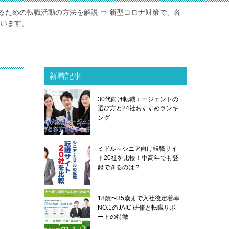
るための転職活動の方法を解説 ⇒ 新型コロナ対策で、各
ています。
新着記事
し
30代向け転職エージェントの
選び方と24社おすすめランキ
ング
ミドル～シニア向け転職サイ
ト20社を比較！中高年でも登
録できるのは？
18歳〜35歳まで入社後定着率
NO.1のJAIC 研修と転職サポ
ートの特徴