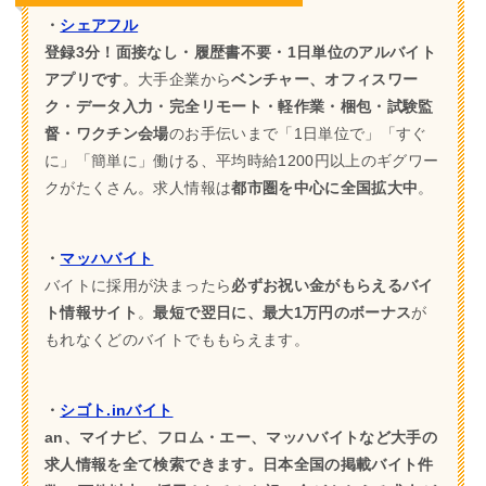
・
シェアフル
登録3分！面接なし・履歴書不要・1日単位のアルバイト
アプリです
。大手企業から
ベンチャー、オフィスワー
ク・データ入力・完全リモート・軽作業・梱包・試験監
督・ワクチン会場
のお手伝いまで「1日単位で」「すぐ
に」「簡単に」働ける、平均時給1200円以上のギグワー
クがたくさん。求人情報は
都市圏を中心に全国拡大中
。
・
マッハバイト
バイトに採用が決まったら
必ずお祝い金がもらえるバイ
ト情報サイト
。
最短で翌日に、最大1万円のボーナス
が
もれなくどのバイトでももらえます。
・
シゴト.inバイト
an、マイナビ、フロム・エー、マッハバイトなど大手の
求人情報を全て検索できます。日本全国の掲載バイト件