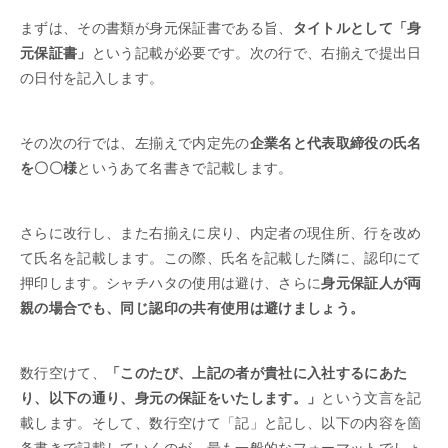
まずは、その書類が身元保証書である旨、
タイトルとして「身
元保証書」
という記載が必要です。次の行で、右揃えで提出日
の日付を記入します。
その次の行では、左揃えで内定先の
企業名と代表取締役の氏名
を〇〇様
というあて名書きで記載します。
さらに改行し、また右揃えに戻り、内定者の現住所、行を改め
て氏名を記載します。この際、氏名を記載した隣に、認印にて
押印します。シャチハタの使用は避け、さらに
身元保証人が両
親の場合でも、同じ認印の共有使用は避けましょう。
数行空けて、
「このたび、上記の者が貴社に入社するにあた
り、以下の通り、身元の保証をいたします。」
という文言を記
載します。そして、数行空けて「記」と記し、以下の内容を箇
条書きで記載していくのが、最も一般的なフォーマットでしょ