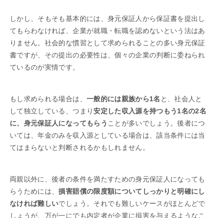
しかし、そもそも基本的には、身元保証人から保証書を提出し
てもらわなければ、企業が就職・転職を認めないという法はあ
りません。社会的な慣習として求められることの多い身元保証
書ですが、その提出の必要性は、個々の企業の判断に委ねられ
ているのが実情です。
もし求められる場合は、
一般的には親族から1名
と、社会人と
して独立している、つまり
安定した収入源を持つもう1名の2名
に、身元保証人になってもらう
ことが多いでしょう。後者につ
いては、年金のみを収入源としている場合は、該当条件には当
てはまらないと判断されるかもしれません。
両親以外に、後者の条件を満たすための身元保証人になっても
らうためには、
損害賠償の限度額についてしっかりと明確にし
なければ難しい
でしょう。それでも難しいケースがほとんどで
しょうが、万が一にでも内定者が企業に損害を与えるようなこ