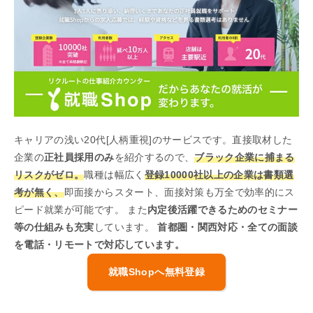
キャリアの浅い20代[人柄重視]のサービスです。直接取材した
企業の
正社員採用のみ
を紹介するので、
ブラック企業に捕まる
リスクがゼロ。
職種は幅広く
登録10000社以上の企業は書類選
考が無く、
即面接からスタート、面接対策も万全で効率的にス
ピード就業が可能です。 また
内定後活躍できるためのセミナー
等の仕組みも充実
しています。
首都圏・関西対応・全ての面談
を電話・リモートで対応しています。
就職Shopへ無料登録