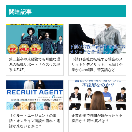
関連記事
第二新卒や未経験でも可能な理
下請け会社に転職する場合のメ
系の転職サポート「ウズウズ理
リットとデメリット、元請け企
系 UZUZ」
業からの転職、苦労話など
リクルートエージェントの電
企業面接で時間が短かったら不
話・オンライン面談の流れ・電
採用か？ 噂の真相は？
話が来ないときは？