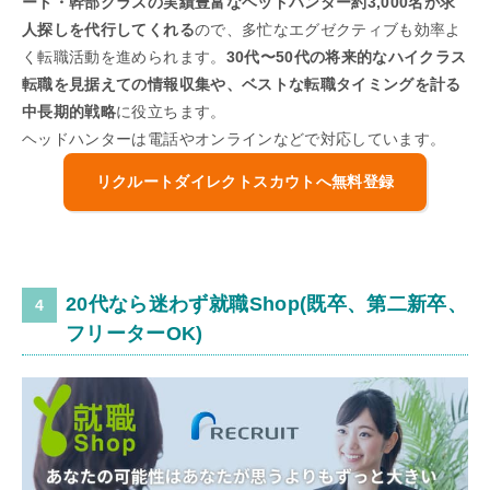
ート・幹部クラスの実績豊富なヘッドハンター約3,000名が求
人探しを代行してくれる
ので、多忙なエグゼクティブも効率よ
く転職活動を進められます。
30代〜50代の将来的なハイクラス
転職を見据えての情報収集や、ベストな転職タイミングを計る
中長期的戦略
に役立ちます。
ヘッドハンターは電話やオンラインなどで対応しています。
リクルートダイレクトスカウトへ無料登録
20代なら迷わず就職Shop(既卒、第二新卒、
フリーターOK)