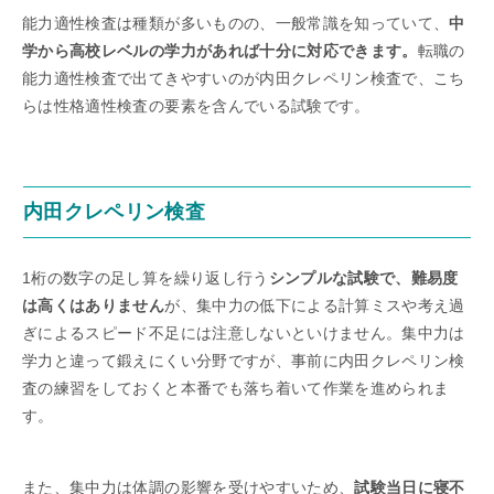
能力適性検査は種類が多いものの、一般常識を知っていて、
中
学から高校レベルの学力があれば十分に対応できます。
転職の
能力適性検査で出てきやすいのが内田クレペリン検査で、こち
らは性格適性検査の要素を含んでいる試験です。
内田クレペリン検査
1桁の数字の足し算を繰り返し行う
シンプルな試験で、難易度
は高くはありません
が、集中力の低下による計算ミスや考え過
ぎによるスピード不足には注意しないといけません。集中力は
学力と違って鍛えにくい分野ですが、事前に内田クレペリン検
査の練習をしておくと本番でも落ち着いて作業を進められま
す。
また、集中力は体調の影響を受けやすいため、
試験当日に寝不