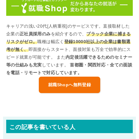
キャリアの浅い20代[人柄重視]のサービスです。直接取材した
企業の
正社員採用のみ
を紹介するので、
ブラック企業に捕まる
リスクがゼロ。
職種は幅広く
登録10000社以上の企業は書類選
考が無く、
即面接からスタート、面接対策も万全で効率的にス
ピード就業が可能です。 また
内定後活躍できるためのセミナー
等の仕組みも充実
しています。
首都圏・関西対応・全ての面談
を電話・リモートで対応しています。
就職Shopへ無料登録
この記事を書いている人