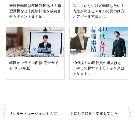
未経験転職は年齢制限あり？志
スキルがないけど転職したい！
望動機など未経験転職を成功さ
内定が決まるスキルの見つけ方
せるポイントまとめ
とアピール方法とは
転職オンライン面接 完全ガイ
40代女性の正社員の求人はど
ド 2022年版
うやって探す？十分チャンスは
あります。
投
リクルートエージェントの電話・オンライン面談の流れ・電話が来ないときは？
上京して保育士支援を受けたい方向け保育メトロとは？利用者の口コミや評判から徹底解説
稿
ナ