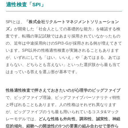
適性検査「SPI」
SPIとは、
「株式会社リクルートマネジメントソリューション
ズ」
が開発した「社会人としての基礎的な能力」を確認する検
査です。転職の筆記試験ではあまり採用されていなかったもの
の、近年は中途採用向けのSPI3-Gが採用される例が増えてきて
います。SPI以外の性格適性検査が実施されることもあります
が、いずれにしても「はい、いいえ」や「あてはまる、あては
まらない、どちらとも言えない」といった選択肢から最も当て
はまっている答えを選ぶ形が基本です。
性格適性検査で押さえておきたいのが心理学のビッグファイブ
で、ビッグファイブ理論、ビッグファイブパーソナリティ特性
と呼ばれることもあります。人の性格はそれぞれ異なります
が、ビッグファイブのうち最も用いられているコスタ&マック
レーモデルでは、
どんな性格も外向性、調和性、誠実性、神経
症的傾向、経験への開放性の5つの要素の組み合わせで形作ら